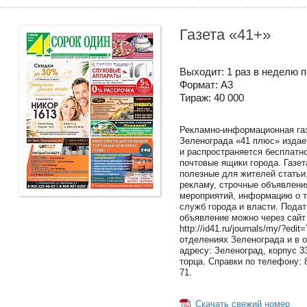
Газета «41+»
Выходит: 1 раз в неделю 
Формат: А3
Тираж: 40 000
Рекламно-информационная га
Зеленограда «41 плюс» издает
и распространяется бесплатно
почтовые ящики города. Газе
полезные для жителей статьи
рекламу, строчные объявлени
мероприятий, информацию о 
служб города и власти. Подат
объявление можно через сайт
http://id41.ru/journals/my/?edit
отделениях Зеленограда и в 
адресу: Зеленоград, корпус 3
торца. Справки по телефону: 8
71.
Скачать свежий номер