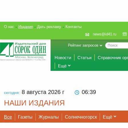
О нас
Издания
Дать рекламу
Контакты
news@id41.ru
Рейтинг запросов
Новости
Статьи
Справочник ор
Ещё
8 августа 2026
г
06 39
сегодня:
НАШИ ИЗДАНИЯ
Все
Газеты
Журналы
Солнечногорск
Ещё