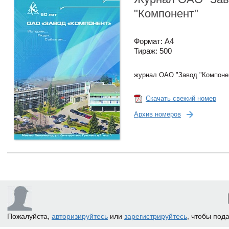
"Компонент"
Формат: А4
Тираж: 500
журнал ОАО "Завод "Компоне
Скачать свежий номер
Архив номеров
Пожалуйста,
авторизируйтесь
или
зарегистрируйтесь
, чтобы под