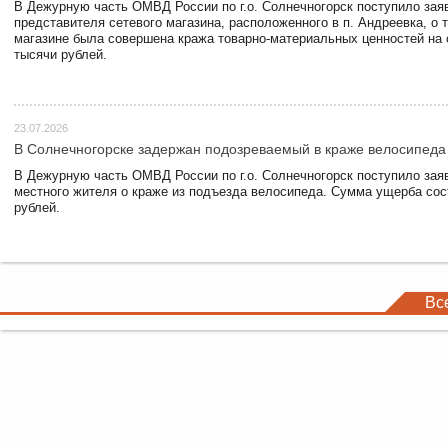
В Дежурную часть ОМВД России по г.о. Солнечногорск поступило зая
представителя сетевого магазина, расположенного в п. Андреевка, о т
магазине была совершена кража товарно-материальных ценностей на
тысячи рублей.
23.07.2026
В Солнечногорске задержан подозреваемый в краже велосипеда
В Дежурную часть ОМВД России по г.о. Солнечногорск поступило зая
местного жителя о краже из подъезда велосипеда. Сумма ущерба сос
рублей.
Вс