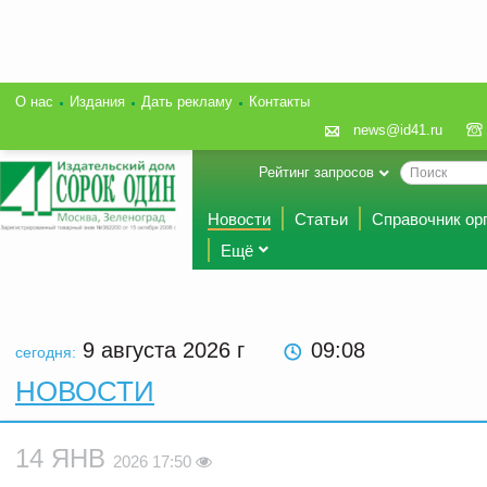
О нас
Издания
Дать рекламу
Контакты
news@id41.ru
Рейтинг запросов
Новости
Статьи
Справочник ор
Ещё
9 августа 2026
г
09:08
сегодня:
НОВОСТИ
14 ЯНВ
2026 17:50