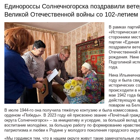
Единороссы Солнечногорска поздравили вете
Великой Отечественной войны со 102-летием
В рамках партий
«Историческая 
сторонники мес
партии «Единая
поздравили вет
Отечественной 
рождения. Нине
Подголиной исп
года.
Нина Ильинична
году и была св
исторических со
происходили в 
мае 1942 года б
действующую а
поваром на Бел
В июле 1944-го она получила тяжёлую контузию и была комиссована.
орденом «Победы». В 2023 году ей присвоено звание «Почётный граж
округа Солнечногорск» – за инициативу и усердие, за большой вклад 
воспитание молодёжи, за большую работу по формированию нравстве
патриотизма и любви к Родине у молодого поколения городского окру
«Мы гордимся тем, что в нашем округе живут такие замечательные лю