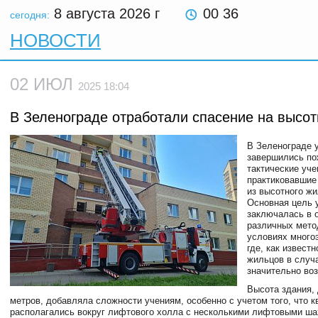
8 августа 2026
г
00 36
сегодня:
НОВОСТИ
02 ИЮЛ
2025 18:04
В Зеленограде отработали спасение на высо
В Зеленограде 
завершились по
тактические уче
практиковавшие
из высотного жи
Основная цель 
заключалась в 
различных мето
условиях много
где, как известн
жильцов в случ
значительно воз
Высота здания,
метров, добавляла сложности учениям, особенно с учетом того, что к
располагались вокруг лифтового холла с несколькими лифтовыми ша