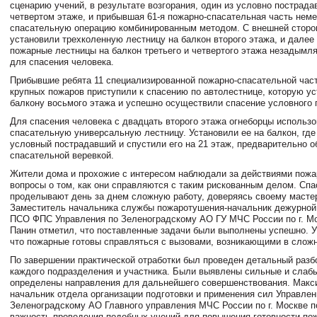
сценарию учений, в результате возгорания, один из условно пострада
четвертом этаже, и прибывшая 61-я пожарно-спасательная часть нем
спасательную операцию комбинированным методом. С внешней сторо
установили трехколенную лестницу на балкон второго этажа, и дале
пожарные лестницы на балкон третьего и четвертого этажа незадымл
для спасения человека.
Прибывшие ребята 11 специализированной пожарно-спасательной час
крупных пожаров приступили к спасению по автолестнице, которую ус
балкону восьмого этажа и успешно осуществили спасение условного 
Для спасения человека с двадцать второго этажа огнеборцы использ
спасательную универсальную лестницу. Установили ее на балкон, гд
условный пострадавший и спустили его на 21 этаж, предварительно о
спасательной веревкой.
Жители дома и прохожие с интересом наблюдали за действиями пожа
вопросы о том, как они справляются с таким рискованным делом. Спа
проделывают день за днем сложную работу, доверяясь своему мастер
Заместитель начальника службы пожаротушения-начальник дежурно
ПСО ФПС Управления по Зеленоградскому АО ГУ МЧС России по г. М
Панин отметил, что поставленные задачи были выполнены успешно. У
что пожарные готовы справляться с вызовами, возникающими в слож
По завершении практической отработки был проведен детальный разб
каждого подразделения и участника. Были выявлены сильные и слаб
определены направления для дальнейшего совершенствования. Макс
начальник отдела организации подготовки и применения сил Управлен
Зеленоградскому АО Главного управления МЧС России по г. Москве 
важность проведения подобных учений для повышения готовности по