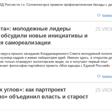
Д России по г.о. Солнечногорск провели профилактические беседы с де
Коммен
ста»: молодежные лидеры
25 И
 обсудили новые инициативы и
я самореализации
 округа прошло заседание Координационного Совета молодежной полити
 кузница кадров и живая лаборатория идей. Именно здесь, в открытом д
не только планируют волонтерские акции, но и получают первый опыт
ечает философии партийного проекта «Моя карьера с Единой Россией».
Коммен
х углов»: как партпроект
25 И
ло» объединил власть и старост