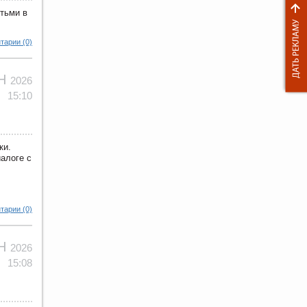
тьми в
тарии (0)
ЮН
2026
15:10
ки.
иалоге с
тарии (0)
ЮН
2026
15:08