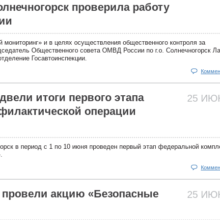
Солнечногорск проверила работу
ии
й мониторинг» и в целях осуществления общественного контроля за
седатель Общественного совета ОМВД России по г.о. Солнечногорск Л
отделение Госавтоинспекции.
Коммен
двели итоги первого этапа
25 И
филактической операции
горск в период с 1 по 10 июня проведен первый этап федеральной компл
.
Коммен
е провели акцию «Безопасные
25 И