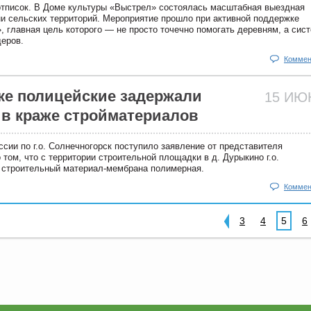
отписок. В Доме культуры «Выстрел» состоялась масштабная выездная
и сельских территорий. Мероприятие прошло при активной поддержке
, главная цель которого — не просто точечно помогать деревням, а сис
еров.
Коммен
ке полицейские задержали
15 И
в краже стройматериалов
ии по г.о. Солнечногорск поступило заявление от представителя
 том, что с территории строительной площадки в д. Дурыкино г.о.
 строительный материал-мембрана полимерная.
Коммен
3
4
5
6