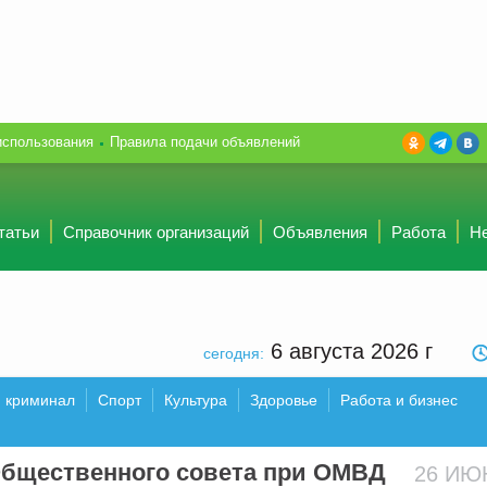
использования
Правила подачи объявлений
татьи
Справочник организаций
Объявления
Работа
Н
6 августа 2026
г
сегодня:
и криминал
Спорт
Культура
Здоровье
Работа и бизнес
бщественного совета при ОМВД
26 И