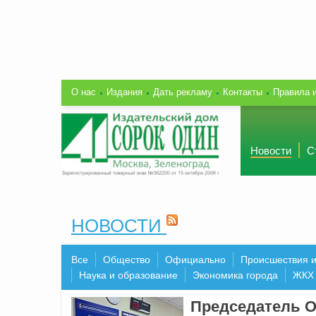
О нас
Издания
Дать рекламу
Контакты
Правила 
Новости
С
НОВОСТИ
Все
Общество
Официально
Происшествия 
Наука и образование
Экономика города
ЖКХ
Председатель О