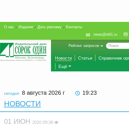
О нас
Издания
Дать рекламу
Контакты
news@id41.ru
Рейтинг запросов
Новости
Статьи
Справочник ор
Ещё
8 августа 2026
г
19:23
сегодня:
НОВОСТИ
01 ИЮН
2020 09:38