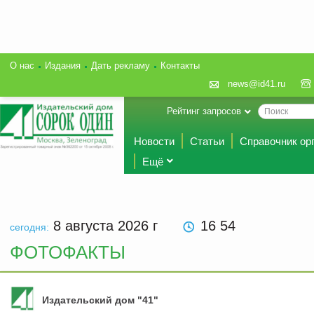
О нас
Издания
Дать рекламу
Контакты
news@id41.ru
Рейтинг запросов
Новости
Статьи
Справочник ор
Ещё
8 августа 2026
г
16:54
сегодня:
ФОТОФАКТЫ
Издательский дом "41"