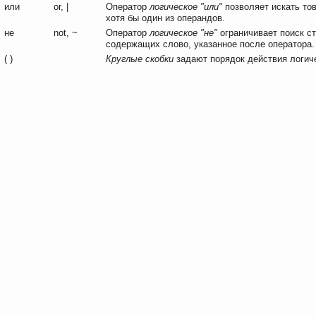
или
or, |
Оператор
логическое "или"
позволяет искать то
хотя бы один из операндов.
не
not, ~
Оператор
логическое "не"
ограничивает поиск ст
содержащих слово, указанное после оператора.
( )
Круглые скобки
задают порядок действия логич