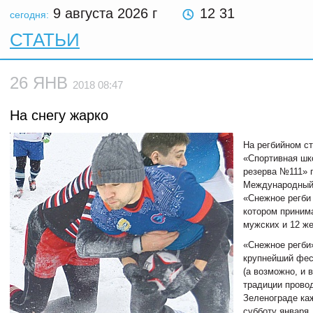
9 августа 2026
г
12 31
сегодня:
СТАТЬИ
26 ЯНВ
2018 08:47
На снегу жарко
На регбийном с
«Спортивная шк
резерва №111» 
Международный
«Снежное регби 
котором приним
мужских и 12 ж
«Снежное регби»
крупнейший фес
(а возможно, и в
традиции прово
Зеленограде ка
субботу января.