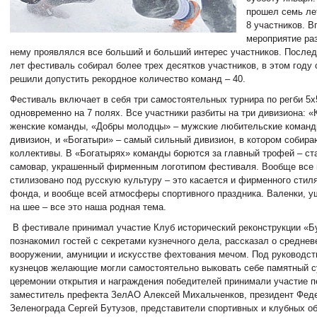
прошел семь ле
8 участников. 
мероприятие раз
нему проявлялся все больший и больший интерес участников. Послед
лет фестиваль собирал более трех десятков участников, в этом году
решили допустить рекордное количество команд – 40.
Фестиваль включает в себя три самостоятельных турнира по регби 5х
одновременно на 7 полях. Все участники разбиты на три дивизиона: 
женские команды, «Добры молодцы» – мужские любительские команды
дивизион, и «Богатыри» – самый сильный дивизион, в котором собир
коллективы. В «Богатырях» команды борются за главный трофей – ст
самовар, украшенный фирменным логотипом фестиваля. Вообще все 
стилизовано под русскую культуру – это касается и фирменного стиля
фонда, и вообще всей атмосферы спортивного праздника. Валенки, у
на шее – все это наша родная тема.
В фестивале принимал участие Клуб исторический реконструкции «Б
познакомил гостей с секретами кузнечного дела, рассказал о средне
вооружении, амуниции и искусстве фехтования мечом. Под руководс
кузнецов желающие могли самостоятельно выковать себе памятный с
церемонии открытия и награждения победителей принимали участие 
заместитель префекта ЗелАО Алексей Михальченков, президент Феде
Зеленограда Сергей Бутузов, представители спортивных и клубных о