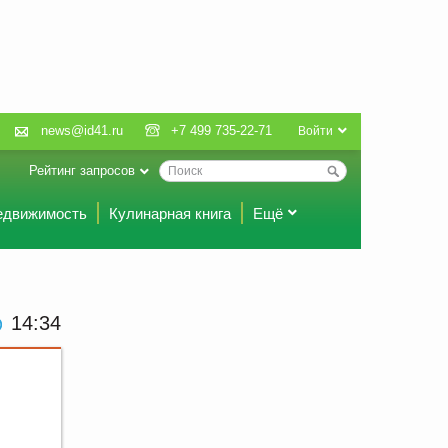
news@id41.ru
+7 499 735-22-71
Войти
Рейтинг запросов
едвижимость
Кулинарная книга
Ещё
14:34