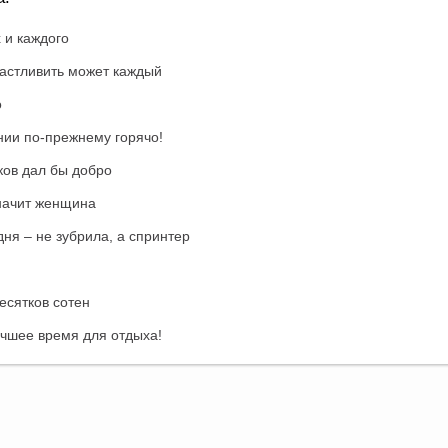
 и каждого
астливить может каждый
о
нии по-прежнему горячо!
ков дал бы добро
значит женщина
дня – не зубрила, а спринтер
есятков сотен
учшее время для отдыха!