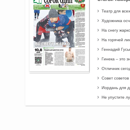
Театр для всех
Художника осч
На снегу жарк
На горячей ли
Геннадий Гусь
Гинека – это 
Отличник сего
Совет советов
Иордань для д
Не упустите л