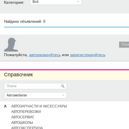
Всё
Категория:
Найдено объявлений: 0
Раз
Пожалуйста,
авторизируйтесь
или
зарегистрируйтесь
Справочник
Автомобили
А
АВТОЗАПЧАСТИ И АКСЕССУАРЫ
АВТОПЕРЕВОЗКИ
АВТОСЕРВИС
АВТОШКОЛЫ
АВТОЭКСПЕРТИЗА