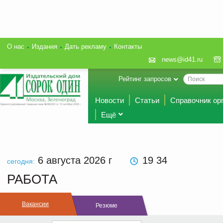
О нас
Издания
Дать рекламу
Контакты
news@id41.ru
Рейтинг запросов
Новости
Статьи
Справочник ор
Ещё
6 августа 2026
г
19 34
сегодня:
РАБОТА
Вакансии
Резюме