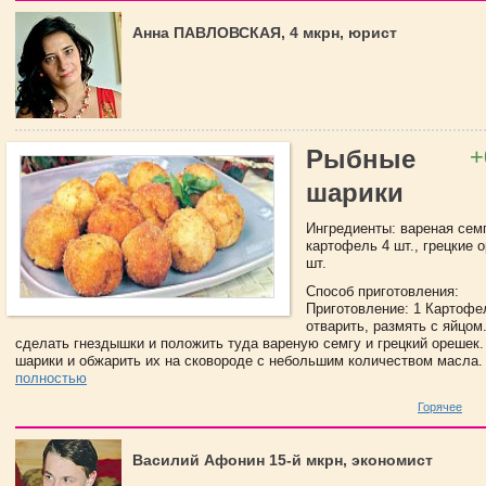
Анна ПАВЛОВСКАЯ, 4 мкрн, юрист
+
Рыбные
шарики
Ингредиенты: вареная семга
картофель 4 шт., грецкие о
шт.
Способ приготовления:
Приготовление: 1 Картофе
отварить, размять с яйцом
сделать гнездышки и положить туда вареную семгу и грецкий орешек.
шарики и обжарить их на сковороде с небольшим количеством масла. 
полностью
Горячее
Василий Афонин 15-й мкрн, экономист