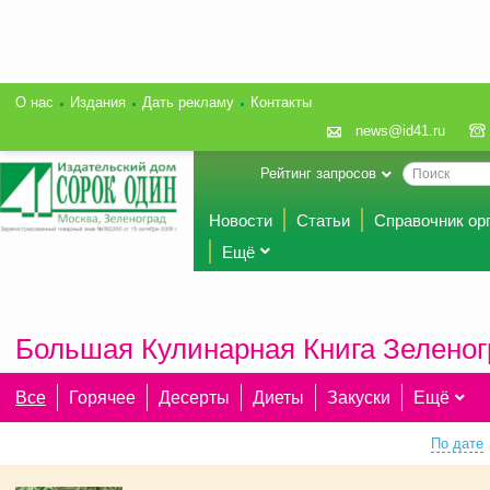
О нас
Издания
Дать рекламу
Контакты
news@id41.ru
Рейтинг запросов
Новости
Статьи
Справочник ор
Ещё
Большая Кулинарная Книга Зеленог
Все
Горячее
Десерты
Диеты
Закуски
Ещё
По дате