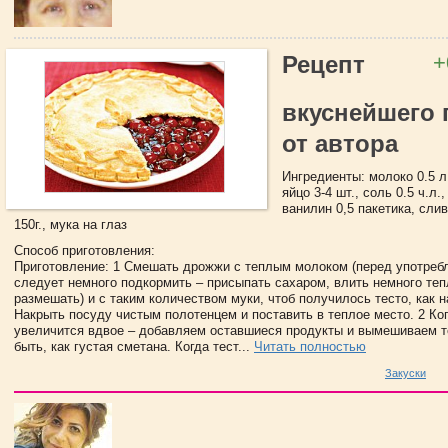
+
Рецепт
вкуснейшего 
от автора
Ингредиенты: молоко 0.5 л,
яйцо 3-4 шт., соль 0.5 ч.л.,
ванилин 0,5 пакетика, сли
150г., мука на глаз
Способ приготовления:
Приготовление: 1 Смешать дрожжи с теплым молоком (перед употре
следует немного подкормить – присыпать сахаром, влить немного теп
размешать) и с таким количеством муки, чтоб получилось тесто, как н
Накрыть посуду чистым полотенцем и поставить в теплое место. 2 Ко
увеличится вдвое – добавляем оставшиеся продукты и вымешиваем т
быть, как густая сметана. Когда тест...
Читать полностью
Закуски