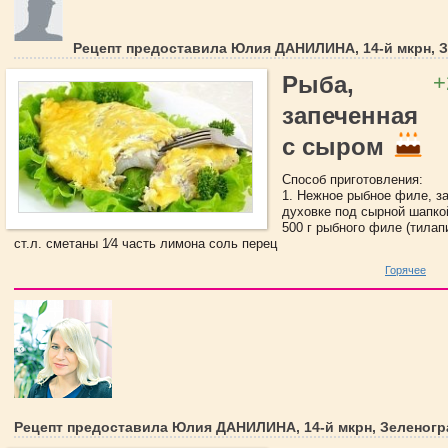
Рецепт предоставила Юлия ДАНИЛИНА, 14-й мкрн, 
+
Рыба,
запеченная
с сыром
Способ приготовления:
1. Нежное рыбное филе, з
духовке под сырной шапко
500 г рыбного филе (тилапи
ст.л. сметаны 1⁄4 часть лимона соль перец
Горячее
Рецепт предоставила Юлия ДАНИЛИНА, 14-й мкрн, Зеленогр