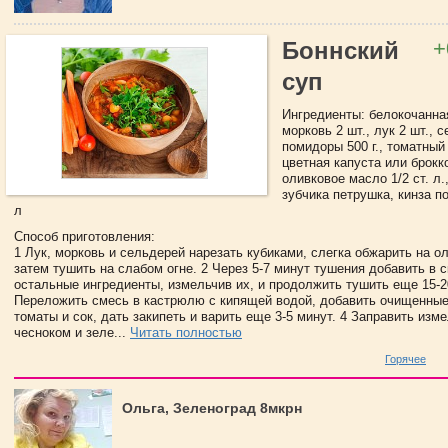
+
Боннский
суп
Ингредиенты: белокочанная
морковь 2 шт., лук 2 шт., с
помидоры 500 г., томатный с
цветная капуста или брокко
оливковое масло 1/2 ст. л.
зубчика петрушка, кинза по
л
Способ приготовления:
1 Лук, морковь и сельдерей нарезать кубиками, слегка обжарить на о
затем тушить на слабом огне. 2 Через 5-7 минут тушения добавить в 
остальные ингредиенты, измельчив их, и продолжить тушить еще 15-2
Переложить смесь в кастрюлю с кипящей водой, добавить очищенные
томаты и сок, дать закипеть и варить еще 3-5 минут. 4 Заправить из
чесноком и зеле...
Читать полностью
Горячее
Ольга, Зеленоград 8мкрн