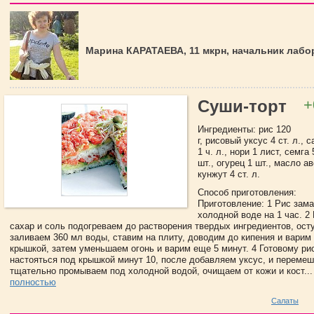
Марина КАРАТАЕВА, 11 мкрн, начальник лаб
+
Суши-торт
Ингредиенты: рис 120
г, рисовый уксус 4 ст. л., с
1 ч. л., нори 1 лист, семга 
шт., огурец 1 шт., масло ав
кунжут 4 ст. л.
Способ приготовления:
Приготовление: 1 Рис зам
холодной воде на 1 час. 2
сахар и соль подогреваем до растворения твердых ингредиентов, ост
заливаем 360 мл воды, ставим на плиту, доводим до кипения и варим
крышкой, затем уменьшаем огонь и варим еще 5 минут. 4 Готовому ри
настояться под крышкой минут 10, после добавляем уксус, и перемеш
тщательно промываем под холодной водой, очищаем от кожи и кост..
полностью
Салаты