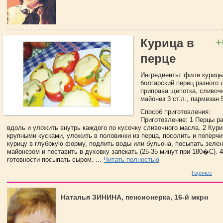
+
Курица в
перце
Ингредиенты: филе курицы 
болгарский перец разного ц
приправа щепотка, сливочн
майонез 3 ст.л., пармезан 5
Способ приготовления:
Приготовление: 1 Перцы р
вдоль и уложить внутрь каждого по кусочку сливочного масла. 2 Кури
крупными кусками, уложить в половинки из перца, посолить и поперчи
курицу в глубокую форму, подлить воды или бульона, посыпать зеле
майонезом и поставить в духовку запекать (25-35 минут при 180�C). 4
готовности посыпать сыром. ...
Читать полностью
Горячее
Наталья ЗИНИНА, пенсионерка, 16-й мкрн