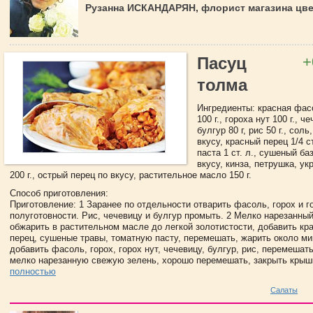
Рузанна ИСКАНДАРЯН, флорист магазина цв
+
Пасуц
толма
Ингредиенты: красная фасо
100 г., гороха нут 100 г., че
булгур 80 г, рис 50 г., сол
вкусу, красный перец 1/4 ст
паста 1 ст. л., сушеный ба
вкусу, кинза, петрушка, ук
200 г., острый перец по вкусу, растительное масло 150 г.
Способ приготовления:
Приготовление: 1 Заранее по отдельности отварить фасоль, горох и г
полуготовности. Рис, чечевицу и булгур промыть. 2 Мелко нарезанный
обжарить в растительном масле до легкой золотистости, добавить кр
перец, сушеные травы, томатную пасту, перемешать, жарить около ми
добавить фасоль, горох, горох нут, чечевицу, булгур, рис, перемешать
мелко нарезанную свежую зелень, хорошо перемешать, закрыть крыш
полностью
Салаты