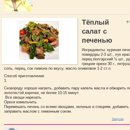
+
Тёплый
салат с
печенью
Ингредиенты: куриная печен
помидоры 2-3 шт., лук кра
перец болгарский ½ шт., ру
грецкие орехи 30 г., петруш
соль, перец, сок лимона по вкусу, масло оливковое 1-2 ст.л.
Способ приготовления:
1.
Сковороду хорошо нагреть, добавить пару капель масла и обжарить п
золотистой корочки, не более 10-15 минут.
Все овощи нарезать.
Орехи измельчить.
Перемешать печень со всеми овощами, зеленью и специям, добавить
заправить маслом с лимонным соком.
Закуски