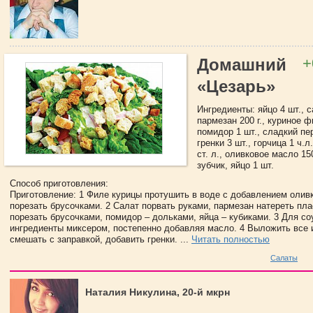
+
Домашний
«Цезарь»
Ингредиенты: яйцо 4 шт., с
пармезан 200 г., куриное ф
помидор 1 шт., сладкий пер
гренки 3 шт., горчица 1 ч.л
ст. л., оливковое масло 150
зубчик, яйцо 1 шт.
Способ приготовления:
Приготовление: 1 Филе курицы протушить в воде с добавлением олив
порезать брусочками. 2 Салат порвать руками, пармезан натереть пла
порезать брусочками, помидор – дольками, яйца – кубиками. 3 Для со
ингредиенты миксером, постепенно добавляя масло. 4 Выложить все 
смешать с заправкой, добавить гренки. ...
Читать полностью
Салаты
Наталия Никулина, 20-й мкрн