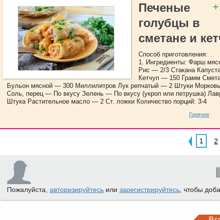
+
Печеные
голубцы в
сметане и ке
Способ приготовления:
1. Ингредиенты: Фарш мяс
Рис — 2/3 Стакана Капуст
Кетчуп — 150 Грамм Смет
Бульон мясной — 300 Миллилитров Лук репчатый — 2 Штуки Морков
Соль, перец — По вкусу Зелень — По вкусу (укроп или петрушка) Ла
Штука Растительное масло — 2 Ст. ложки Количество порций: 3-4
Горячее
1
2
Пожалуйста,
авторизируйтесь
или
зарегистрируйтесь
, чтобы доб
Вс