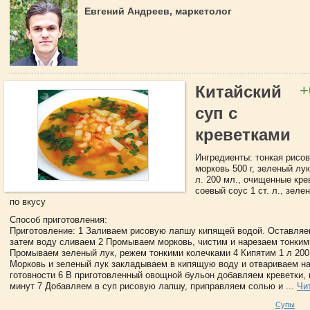
Евгений Андреев, маркетолог
+
Китайский
суп с
креветками
Ингредиенты: тонкая рисов
морковь 500 г, зеленый лук
л. 200 мл., очищенные крев
соевый соус 1 ст. л., зеле
по вкусу
Способ приготовления:
Приготовление: 1 Заливаем рисовую лапшу кипящей водой. Оставляе
затем воду сливаем 2 Промываем морковь, чистим и нарезаем тонким
Промываем зеленый лук, режем тонкими колечками 4 Кипятим 1 л 200
Морковь и зеленый лук закладываем в кипящую воду и отвариваем на
готовности 6 В приготовленный овощной бульон добавляем креветки,
минут 7 Добавляем в суп рисовую лапшу, приправляем солью и ...
Чи
Супы