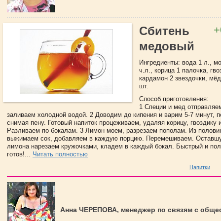
+
Сбитень
медовый
Ингредиенты: вода 1 л., м
ч.л., корица 1 палочка, гво
кардамон 2 звездочки, мёд
шт.
Способ приготовления:
1 Специи и мед отправляе
заливаем холодной водой. 2 Доводим до кипения и варим 5-7 минут, 
снимая пену. Готовый напиток процеживаем, удаляя корицу, гвоздику 
Разливаем по бокалам. 3 Лимон моем, разрезаем пополам. Из полови
выжимаем сок, добавляем в каждую порцию. Перемешиваем. Оставш
лимона нарезаем кружочками, кладем в каждый бокал. Быстрый и пол
готов!...
Читать полностью
Напитки
Анна ЧЕРЕПОВА, менеджер по связям с обще