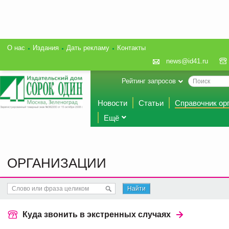
О нас
Издания
Дать рекламу
Контакты
news@id41.ru
Рейтинг запросов
Новости
Статьи
Справочник ор
Ещё
ОРГАНИЗАЦИИ
Найти
Куда звонить в экстренных случаях