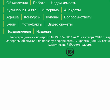
Объявления
Работа
Недвижимость
Кулинарная книга
Интервью
Анекдоты
Афиша
Конкурсы
Купоны
Вопросы-ответы
Блоги
Фото-факты
Видео сюжеты
Поздравления
Издания
Регистрационный номер: Эл № ФС77-73814 от 28 сентября 2018 г., за
Федеральной службой по надзору в сфере связи, информационных техно
коммуникаций (Роскомнадзор).