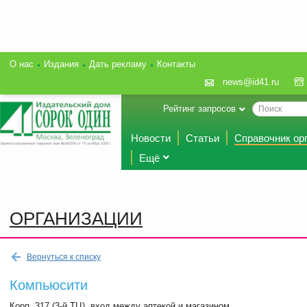
О нас
Издания
Дать рекламу
Контакты
news@id41.ru
Рейтинг запросов
Новости
Статьи
Справочник ор
Ещё
ОРГАНИЗАЦИИ
Вернуться к списку
Компьюсити
Корп. 317 (3-й ТЦ), вход между аптекой и магазином