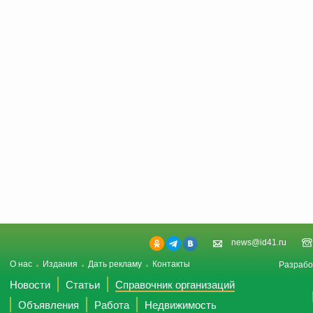
news@id41.ru
О нас
Издания
Дать рекламу
Контакты
Разрабо
Новости
Статьи
Справочник организаций
Объявления
Работа
Недвижимость