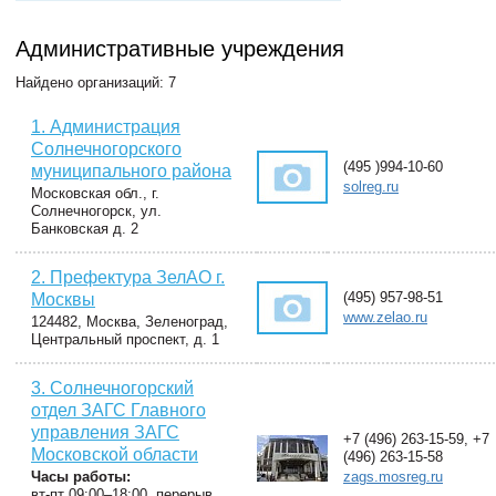
Административные учреждения
Найдено организаций: 7
1. Администрация
Солнечногорского
(495 )994-10-60
муниципального района
solreg.ru
Московская обл., г.
Солнечногорск, ул.
Банковская д. 2
2. Префектура ЗелАО г.
(495) 957-98-51
Москвы
www.zelao.ru
124482, Москва, Зеленоград,
Центральный проспект, д. 1
3. Солнечногорский
отдел ЗАГС Главного
управления ЗАГС
+7 (496) 263-15-59, +7
Московской области
(496) 263-15-58
Часы работы:
zags.mosreg.ru
вт-пт 09:00–18:00, перерыв