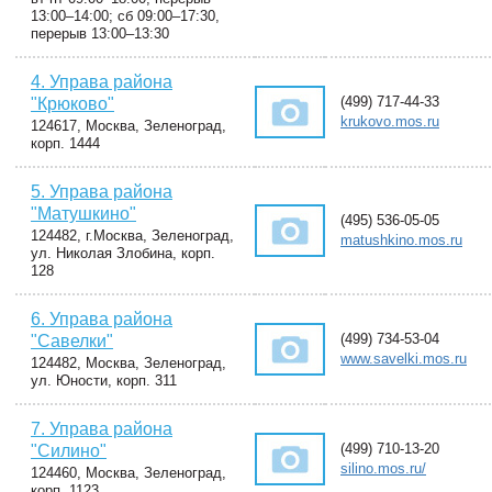
13:00–14:00; сб 09:00–17:30,
перерыв 13:00–13:30
4. Управа района
(499) 717-44-33
"Крюково"
krukovo.mos.ru
124617, Москва, Зеленоград,
корп. 1444
5. Управа района
"Матушкино"
(495) 536-05-05
124482, г.Москва, Зеленоград,
matushkino.mos.ru
ул. Николая Злобина, корп.
128
6. Управа района
(499) 734-53-04
"Савелки"
www.savelki.mos.ru
124482, Москва, Зеленоград,
ул. Юности, корп. 311
7. Управа района
(499) 710-13-20
"Силино"
silino.mos.ru/
124460, Москва, Зеленоград,
корп. 1123