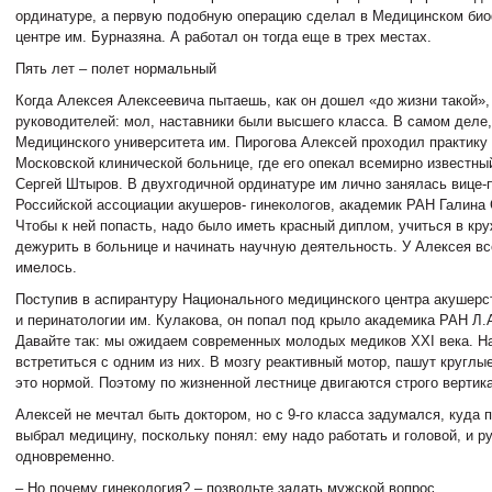
ординатуре, а первую подобную операцию сделал в Медицинском би
центре им. Бурназяна. А работал он тогда еще в трех местах.
Пять лет – полет нормальный
Когда Алексея Алексеевича пытаешь, как он дошел «до жизни такой»,
руководителей: мол, наставники были высшего класса. В самом деле, с
Медицинского университета им. Пирогова Алексей проходил практику 
Московской клинической больнице, где его опекал всемирно известны
Сергей Штыров. В двухгодичной ординатуре им лично занялась вице-
Российской ассоциации акушеров- гинекологов, академик РАН Галина
Чтобы к ней попасть, надо было иметь красный диплом, учиться в кру
дежурить в больнице и начинать научную деятельность. У Алексея вс
имелось.
Поступив в аспирантуру Национального медицинского центра акушерст
и перинатологии им. Кулакова, он попал под крыло академика РАН Л
Давайте так: мы ожидаем современных молодых медиков XXI века. Н
встретиться с одним из них. В мозгу реактивный мотор, пашут круглы
это нормой. Поэтому по жизненной лестнице двигаются строго вертик
Алексей не мечтал быть доктором, но с 9-го класса задумался, куда п
выбрал медицину, поскольку понял: ему надо работать и головой, и р
одновременно.
– Но почему гинекология? – позвольте задать мужской вопрос.