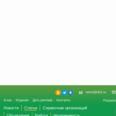
news@id41.ru
О нас
Издания
Дать рекламу
Контакты
Разрабо
Новости
Статьи
Справочник организаций
Объявления
Работа
Недвижимость