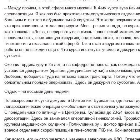
– Между прочим, в этой сфере много мужчин. К 4-му курсу вуза начи
специализации. Я как раз был практикан-том хирургического отделени
больницы и тяготел к абдоминальной хирургии. Это когда вскрываем 
что приключилось и тотчас оперируем. Мое – решил я тогда, но курат
как-то сказал: «Леша, оперировать всю жизнь – юношеский максимал
специальность, сочетающую хирургию, эндокринологию, терапию, диа
Гинекология и оказалась такой сферой. Так я стал хирургом-гинеколог
работы он не выходил еще с 4-го курса института: учился и дежурил 
сутками.
Окончил ординатуру в 25 лет, а на кафедре нет места, как неожиданн
устроился дежурантом (врачом, дежурившим сутки) в скоропомощную
Люберец, добираясь туда на четырех видах транспорта. Потому что е
обязательном порядке оперировать. Здесь он дежурил по субботам.
Отдых – на восьмой день недели
По воскресеньям сутки дежурил в Центре им. Бурназяна, где начал д
лапароскопические операции онкобольным и стал врачом ультразвуко
С понедельника по пятницу – в Центре им. Кулакова до 23-24 часов п
диссертации. Здесь он занимался оперативной гинекологией. Проработ
крупном медицинском холдинге «Поликлиника.ру», доктор приехал в З
врачом отделения скорой помощи в гинекологии ГКБ им. Кончаловског
Как всегда, его быстро заметили, назначив заведующим КДО. Отделен