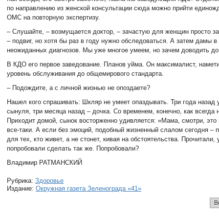
по направлению из женской консультации сюда можно прийти единож
ОМС на повторную экспертизу.
– Слушайте, – возмущается доктор, – зачастую для женщин просто за
– подвиг, но хотя бы раз в году нужно обследоваться. А затем дамы в
неожиданных диагнозов. Мы уже многое умеем, но зачем доводить до
В КДО его первое заведование. Планов уйма. Он максималист, намет
уровень обслуживания до общемирового стандарта.
– Подождите, а с личной жизнью не опоздаете?
Нашел кого спрашивать: Шкляр не умеет опаздывать. Три года назад 
сынуля, три месяца назад – дочка. Со временем, конечно, как всегда 
Приходит домой, сынок восторженно удивляется: «Мама, смотри, это 
все-таки. А если без эмоций, подобный жизненный слалом сегодня – 
для тех, кто живет, а не стонет, кивая на обстоятельства. Прочитали,
попробовали сделать так же. Попробовали?
Владимир РАТМАНСКИЙ
Рубрика:
Здоровье
Издание:
Окружная газета Зеленограда «41»
В