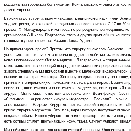
роддома при городской больнице им. Кончаловского – одного из кру
домов Европы.
Выяснили до встречи: врач – кандидат медицинских наук, член Всем
эндометриоза, Московской ассоциации лапараскопистов. С 17 по 20 я
прошел XI Международный конгресс по репродуктивной медицине, ко
организовал А.Шкляр. Подготовку этого и других крупнейших конгрес
главный акушер- гинеколог России Лейла Адамян.
Но причем здесь время? Притом, что хирургу-гинекологу Алексею Шкл
успел сделать столько, что многим не удается добиться за всю жизнь
новом поколении российских медиков... Лапараскопия – современный
малотравматичных операций посредством маленьких разрезов на пер
живота специальными приборами вместе с маленькой видеокамерой.
выводится на экран монитора. Женщину раздели, шапочку на голову, 
привезли в операционную, положили на стол, дали наркоз. Вошел хир
ассистент, анестезиолог и анестезистка, медсестра, санитарка. «Я гот
хирург. – Мы готовы, – ответили анестезиологи». Дезинфекция. Свет н
«Скальпель, – обращается хирург к медсестре. – Поехали? – Можно, 
анестезиолог. – Разрез». Хирург делает маленький надрез в пупке. «
приказ хирурга медсестре. Это игла, через которую поступает углекис
создавая объем. Вереш убирают, вставляя троакар – металлическую т
есть острый стилет, протыкающий кожу, ткани. Стилет убирают, ввод
Мы побывали на старте лапараскопической операции. Оперировать до