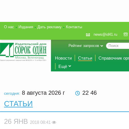
О нас
Издания
Дать рекламу
Контакты
news@id41.ru
Рейтинг запросов
Новости
Статьи
Справочник ор
Ещё
8 августа 2026
г
22 46
сегодня:
СТАТЬИ
26 ЯНВ
2018 08:41