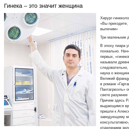
Гинека – это значит женщина
Хирург-гинекол
«Вы приходите, 
вылечим»
Три маленькие 
В эпоху пиара 
похвально. Начн
первых, «гинек
называли древни
следовательно, 
наука о женщин
Великий францу
в романе «Гарга
Пантагрюэль» о
свете разумнее 
Причем здесь Р
выдающимся вр
пришли к Алекс
заведующему 
консультативно
отделением зел