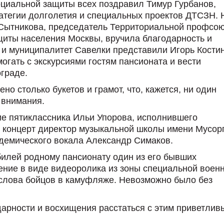
оциальной защиты всех поздравил Тимур Гурбанов,
атегии долголетия и специальных проектов ДТСЗН. 
 Сытникова, председатель Территориальной профсо
щиты населения Москвы, вручила благодарность и
у и муниципалитет Савелки представили Игорь Костин
гать с экскурсиями гостям пансионата и вести
граде.
но столько букетов и грамот, что, кажется, ни один
 внимания.
е пятиклассника Ильи Упорова, исполнившего
 концерт директор музыкальной школы имени Мусорг
демического вокала Александр Симаков.
илей родному пансионату один из его бывших
ение в виде видеоролика из зоны специальной воен
л слова бойцов в камуфляже. Невозможно было без
дарности и восхищения расстаться с этим приветлив