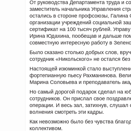
От руководства Департамента труда и с
заместитель начальника Управления стр
остались в стороне профсоюзы, Галина
организации учреждений социальной за
сертификат на 100 тысяч рублей. Управ
Ирина Юдахина, пообещав и дальше помо
совместную интересную работу в Зелено
Было сказано столько добрых слов, вруче
сотрудник «Никольского» не остался без
Настоящей изюминкой стало выступлени
фортепианную пьесу Рахманинова. Вели
Марина Соловьева и преподаватель ака
Но самый дорогой подарок сделал на юб
сотрудников. Он прислал свое поздравл
операции. И весь зал, затихнув, слуша
волнения смотреть эти кадры.
Как невозможно было без чувства благо
коллективом.