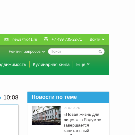
news@id41.ru
+7 499 735-22-71
Войти
Рейтинг запросов
едвижимость
Кулинарная книга
Ещё
10:08
Новости по теме
29.07.2026
«Новая жизнь для
лицея»: в Радумле
завершается
капитальный