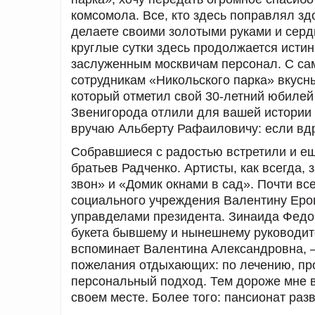
комсомола. Все, кто здесь поправлял зд
делаете своими золотыми руками и сердц
круглые сутки здесь продолжается истинн
заслуженным москвичам персонал. С са
сотрудникам «Никольского парка» вкусн
который отметил свой 30-летний юбилей
Звенигорода отлили для вашей истории 
вручаю Альберту Рафаиловичу: если вдр
Собравшиеся с радостью встретили и е
братьев Радченко. Артисты, как всегда
звон» и «Домик окнами в сад». Почти в
социального учреждения Валентину Ерош
управделами президента. Зинаида Федор
букета бывшему и нынешнему руководит
вспоминает Валентина Александровна, –
пожелания отдыхающих: по лечению, про
персональный подход. Тем дороже мне в
своем месте. Более того: пансионат разв