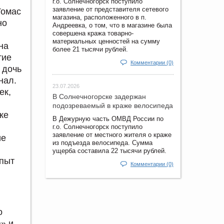
г.о. Солнечногорск поступило
заявление от представителя сетевого
Томас
магазина, расположенного в п.
но
Андреевка, о том, что в магазине была
совершена кража товарно-
материальных ценностей на сумму
на
более 21 тысячи рублей.
тие
Комментарии (0)
 дочь
нал.
23.07.2026
ек,
В Солнечногорске задержан
подозреваемый в краже велосипеда
же
В Дежурную часть ОМВД России по
г.о. Солнечногорск поступило
заявление от местного жителя о краже
ие
из подъезда велосипеда. Сумма
ущерба составила 22 тысячи рублей.
опыт
Комментарии (0)
о
» и