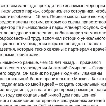
 актовом зале, где проходят все значимые мероприя
Никольского парка», собрались его сотрудники, чтоб
тметить юбилей – 15 лет. Первые места, конечно же,
редоставлены гостям, которых со сцены приветство
иректор ГБУ «Никольский парк» Альберт Юсупов. Он
епло поздравил коллектив, поблагодарил за многол
обросовестный труд, вспомнил историю уникального
оциального учреждения и кратко поведал о планах
азвития, которые тесно связаны с партнерами враче
чеными-гериатрами.
 немножко раньше, чем 15 лет назад, – признался
кого совета учреждения Анатолий Смирнов. – Созда
его округа. Он возник по идее Людмилы Ивановны
а социальный блок в правительстве Москвы. Как-то 
 поделилась со мной идеей – создать социальный ж
лое здание, где в настоящее время размещен панс
005 году как социальный жилой дом повышенной
нного проживания ветеранов и заслуженных жителей
венном подчинении ГУП «Московская социальная