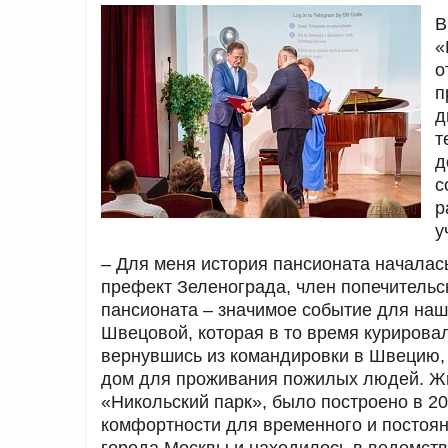
В
«
о
п
д
т
д
с
р
у
– Для меня история пансионата началась
префект Зеленограда, член попечительс
пансионата – значимое событие для наш
Швецовой, которая в то время курировал
вернувшись из командировки в Швецию,
дом для проживания пожилых людей. Жи
«Никольский парк», было построено в 2
комфортности для временного и постоя
города Москвы и находилось в ведомст