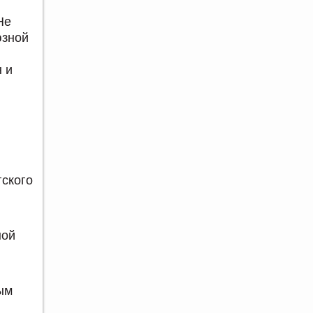
Не
юзной
 и
ского
ной
ым