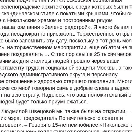
 зеленоградские архитекторы, среди которых был и 
 скандинавском стиле с покатыми крышами, чтобы о
е с Никольским храмом и построенным рядом
 наша компания «Зеленоградстрой». Я часто бывал 
сюда неоднократно приезжала. Торжественное откры
о было запомнить эту дату, поскольку в тот день моя
есь, на торжественном мероприятии, еще об этом не з
меня поздравлять … С тех пор свыше 25 тысяч челов
значимых для столицы людей прошло через ваши
партаменту труда и социальной защиты Москвы, а так
дского административного округа и персоналу
ое отношение к здоровью старшего поколения. Мног
рече со мной говорили самые добрые слова в адрес
ит на всю страну. Надеюсь, что ваш положительный 
юдей будет только приумножаться.
 с Людмилой Швецовой мы также были на открытии, –
ик мэра, председатель Попечительского совета и
говест». – Говоря о 15-летнем юбилее «Никольског
о всему вашему коллективу от ветеранов «Благовеста