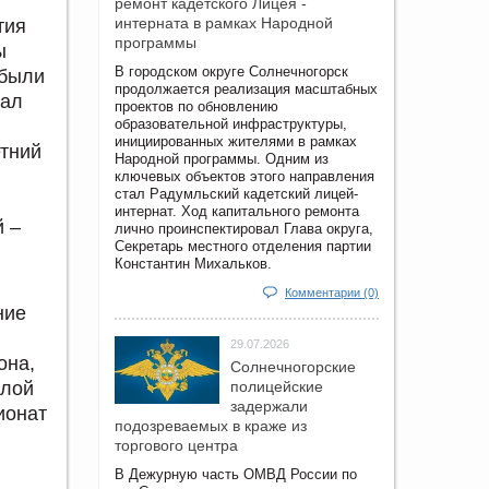
ремонт кадетского Лицея -
интерната в рамках Народной
тия
программы
ы
В городском округе Солнечногорск
 были
продолжается реализация масштабных
вал
проектов по обновлению
образовательной инфраструктуры,
инициированных жителями в рамках
етний
Народной программы. Одним из
ключевых объектов этого направления
стал Радумльский кадетский лицей-
интернат. Ход капитального ремонта
й –
лично проинспектировал Глава округа,
Секретарь местного отделения партии
Константин Михальков.
Комментарии (0)
ние
29.07.2026
она,
Солнечногорские
илой
полицейские
задержали
ионат
подозреваемых в краже из
торгового центра
В Дежурную часть ОМВД России по