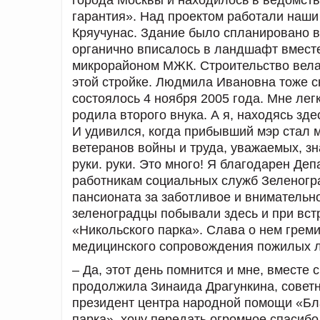
гарантия». Над проектом работали наши
Кряучунас. Здание было спланировано в
органично вписалось в ландшафт вмест
микрорайоном МЖК. Строительство вела
этой стройке. Людмила Ивановна тоже 
состоялось 4 ноября 2005 года. Мне легк
родила второго внука. А я, находясь зд
И удивился, когда прибывший мэр стал 
ветеранов войны и труда, уважаемых, 
руки. руки. Это много! Я благодарен Де
работникам социальных служб Зеленогра
пансионата за заботливое и внимательн
зеленоградцы побывали здесь и при вст
«Никольского парка». Слава о нем грем
медицинского сопровождения пожилых л
– Да, этот день помнится и мне, вместе
продолжила Зинаида Драгункина, советн
президент центра народной помощи «Бла
парка», хочу передать огромное спасиб