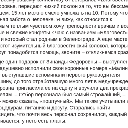
оровье, передают низкий поклон за то, что вы бессм
ем. 15 лет можно смело умножать на 10. Потому что
ая забота о человеке. Я вижу, как относится к
мым теплым чувством хочу преподнести врачам и вс
ые и свежие конфеты к чаю с названием «Благовест»
 и который стал родным в Зеленограде. А еще масте
этот изумительный благовестинский колокол, которы
уг понадобится помощь, звоните – откликнемся сраз
ще один подарок от Зинаиды Федоровны – выступле
, задушевно исполнили свои коронные номера «Мали
се выступавшие вспоминали первого руководителя
ину, до того отработавшую много лет в медучрежд
овна пригласила ее на сцену и вручила два прекра
елям. – Отбор персонала был самый строжайший, –
 можно сказать, «поштучный». Мы также учитывали 
цедурам, питанию и досугу. Старались найти
идеть, что почти весь персонал сохранился, каждый
ивается, у него есть планы.