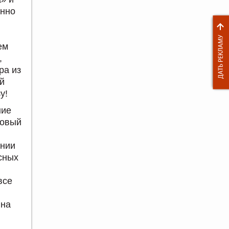
енно
ем
,
ра из
й
у!
ние
новый
ении
сных
все
 на