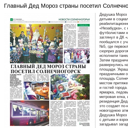
Главный Дед Мороз страны посетил Солнечно
Дедушка Мороз 
детьми в социа
реабилитационн
«Незабудка», с
футболистами н
заглянул в ДК «
пообщался с у
№5, где первок
сюрприз дорого
исполнили танец
Затем празднич
развернулись н
площади. Украш
праздничными о
площадь Солнеч
местом притяже
и гостей города
ярмарка, ледовы
метровая елка, 
резиденция Дед
это создает по
новогоднюю атм
Дедушка Мороз 
с детьми и взр
загадывал загад