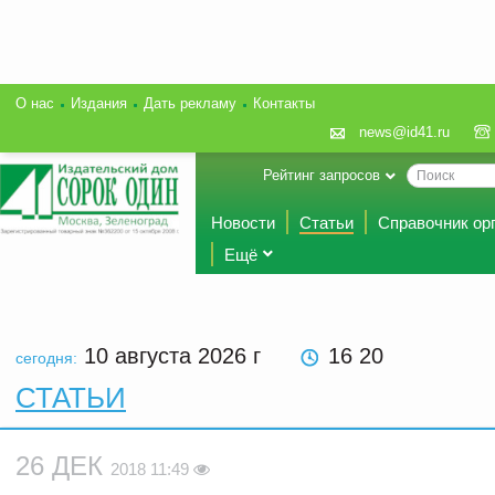
О нас
Издания
Дать рекламу
Контакты
news@id41.ru
Рейтинг запросов
Новости
Статьи
Справочник ор
Ещё
10 августа 2026
г
16 20
сегодня:
СТАТЬИ
26 ДЕК
2018 11:49