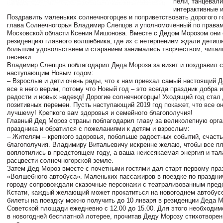
пели, танцевали
интерактивные и
Поздравить маленьких солнечногорцев и поприветствовать дорогого г
глава Солнечногорья Владимир Слепцов и уполномоченный по правам
Московской области Ксения Мишонова. Вместе с Дедом Морозом они 
резиденцию главного волшебника, где их с нетерпением ждали детишк
большим удовольствием и старанием занимались творчеством, читали
песенки.
Владимир Слепцов поблагодарил Деда Мороза за визит и поздравил с
наступающим Новым годом:
– Взрослые и дети очень рады, что к нам приехал самый настоящий 
все в него верим, потому что Новый год – это всегда праздник добра и
радости и новых надежд! Дорогие солнечногорцы! Уходящий год стал
позитивных перемен. Пусть наступающий 2019 год покажет, что все он
лучшему! Крепкого вам здоровья и семейного благополучия!
Главный Дед Мороз страны поблагодарил главу за великолепную орг
праздника и обратился с пожеланиями к детям и взрослым:
– Жителям – крепкого здоровья, побольше радостных событий, счасть
благополучия. Владимиру Витальевичу искренне желаю, чтобы все пл
воплотились в предстоящем году, а ваша неиссякаемая энергия и тал
расцвести солнечногорской земле.
Затем Дед Мороз вместе с почетными гостями дал старт первому пра
«Волшебного автобуса». Маленьких пассажиров в поездке по праздн
городу сопровождали сказочные персонажи с театрализованным пред
Кстати, каждый желающий может прокатиться на новогоднем автобус
билеты на поездку можно получить до 10 января в резиденции Деда М
Советской площади ежедневно с 12.00 до 15.00. Для этого необходим
в новогодней бесплатной лотерее, прочитав Деду Морозу стихотворен