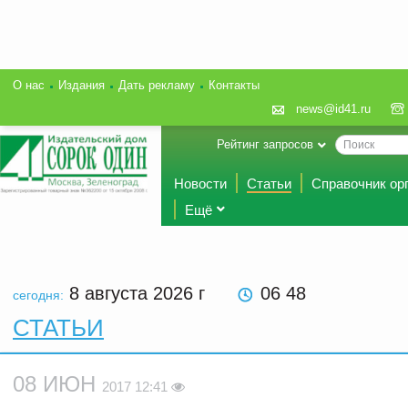
О нас
Издания
Дать рекламу
Контакты
news@id41.ru
Рейтинг запросов
Новости
Статьи
Справочник ор
Ещё
8 августа 2026
г
06 48
сегодня:
СТАТЬИ
08 ИЮН
2017 12:41