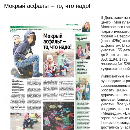
Мокрый асфальт – то, что надо!
В День защиты 
центр «Моя пла
Московского гор
педагогического
провел на терр
(корп. 425а) кон
асфальте». В ко
участие 155 дет
до 8 лет из шко
853, 1194, 1739, 
гимназии №1528
художественной
Импозантные ан
руководили игр
соревнованиями
бросать шишки, 
дурачились вме
деловая Кошка 
участки. Все уч
разделились на
«Медведи», «Ен
герои любимых 
Повезло команд
достались учас