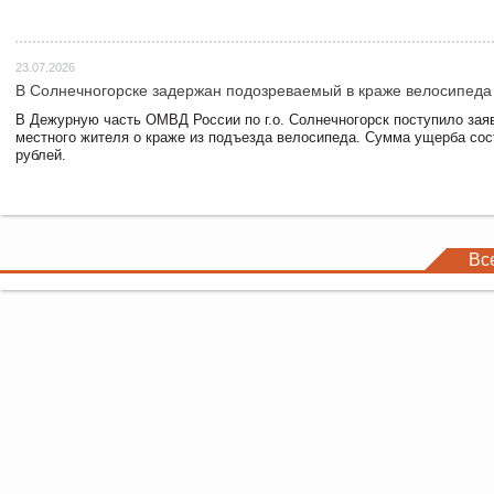
23.07.2026
В Солнечногорске задержан подозреваемый в краже велосипеда
В Дежурную часть ОМВД России по г.о. Солнечногорск поступило зая
местного жителя о краже из подъезда велосипеда. Сумма ущерба сос
рублей.
Вс