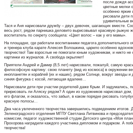
после дождя ас
цветные мелки 
особенно яркие 
рисовали дети п
удивительные в
Тася и Аня нарисовали дружбу – двух девочек, шагающих вместе. Со
весь рост, рядом парнишка деловито вырисовывал красивую рыжую ж
воспитатель по секрету сообщила: «Цвет волос – как у его мамы».
На площадке, где работали воспитанники педагога дополнительного 
и тренера клуба карате Алексея Волошкина, царило особенно вдохно
творчество! Там взрослые не помогали юным художникам, и никто не
картинки из журналов. А свобода окрыляет!
Приятели Андрей и Дамир (8,5 лет) нарисовали, пожалуй, самую крас
философскую картину: свою планету (вид из космоса) в окружении в
инопланетян и кораблей (их и наших), рядом Солнце, вокруг звезды и
синяя фигурка с косой, летающая вдалеке…
Нарисовали дети при участии родителей даже Крым. И задумались, п
пририсовать ли Аляску рядом? А один из художников нарисовал дом,
его флагом, и оказалось, что забыл, в каком порядке рисовать голуб
красную полосы…
Два часа увлеченного творчества завершились подведением итогов. 
Зеленоградского отделения МГПУ Светлана Литвинова и председател
комиссии, педагог художественной студии Детского центра «Моя план
Прохорова наградили каждого участника дипломом и подарком. А поб
творчества!