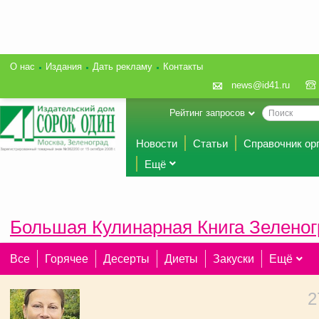
О нас
Издания
Дать рекламу
Контакты
news@id41.ru
Рейтинг запросов
Новости
Статьи
Справочник ор
Ещё
Большая Кулинарная Книга Зеленог
Все
Горячее
Десерты
Диеты
Закуски
Ещё
2