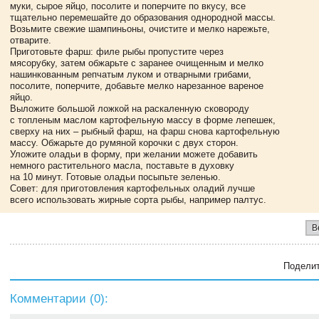
муки, сырое яйцо, посолите и поперчите по вкусу, все
тщательно перемешайте до образования однородной массы.
Возьмите свежие шампиньоны, очистите и мелко нарежьте,
отварите.
Приготовьте фарш: филе рыбы пропустите через
мясорубку, затем обжарьте с заранее очищенным и мелко
нашинкованным репчатым луком и отварными грибами,
посолите, поперчите, добавьте мелко нарезанное вареное
яйцо.
Выложите большой ложкой на раскаленную сковороду
с топленым маслом картофельную массу в форме лепешек,
сверху на них – рыбный фарш, на фарш снова картофельную
массу. Обжарьте до румяной корочки с двух сторон.
Уложите оладьи в форму, при желании можете добавить
немного растительного масла, поставьте в духовку
на 10 минут. Готовые оладьи посыпьте зеленью.
Совет: для приготовления картофельных оладий лучше
всего использовать жирные сорта рыбы, например палтус.
В
Поделит
Комментарии (
0
):