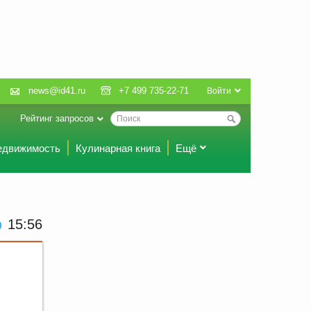
news@id41.ru
+7 499 735-22-71
Войти
Рейтинг запросов
едвижимость
Кулинарная книга
Ещё
15 56