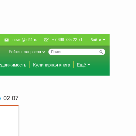
news@id41.ru
+7 499 735-22-71
Войти
Рейтинг запросов
едвижимость
Кулинарная книга
Ещё
02 07