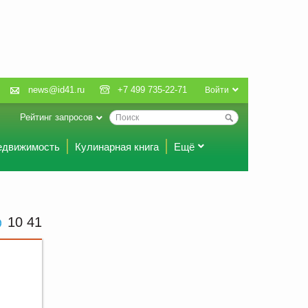
news@id41.ru
+7 499 735-22-71
Войти
Рейтинг запросов
едвижимость
Кулинарная книга
Ещё
10:41