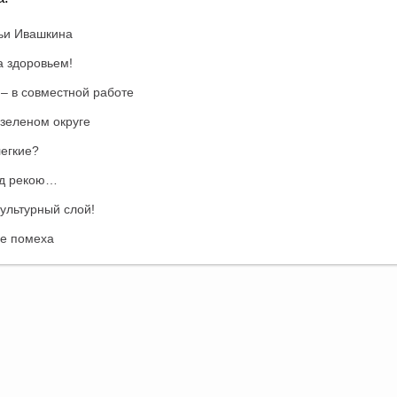
ьи Ивашкина
а здоровьем!
 – в совместной работе
 зеленом округе
егкие?
ад рекою…
ультурный слой!
не помеха