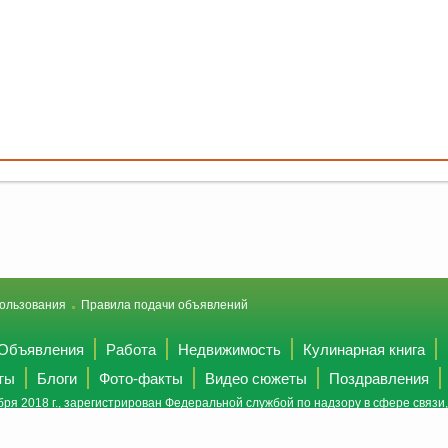
ользования
Правила подачи объявлений
Объявления
Работа
Недвижимость
Кулинарная книга
ты
Блоги
Фото-факты
Видео сюжеты
Поздравления
ря 2018 г., зарегистрирован Федеральной службой по надзору в сфере связ
(Роскомнадзор).