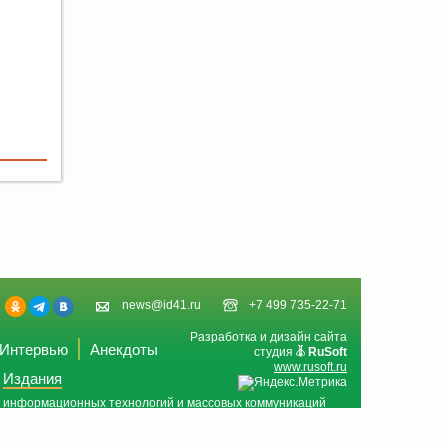
news@id41.ru
+7 499 735-22-71
Разработка и дизайн сайта
Интервью
Анекдоты
студия
RuSoft
www.rusoft.ru
Издания
и, информационных технологий и массовых коммуникаций