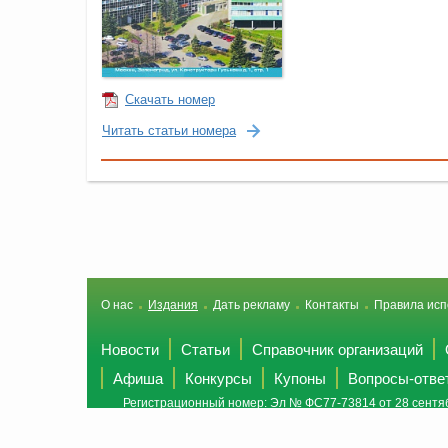
Скачать номер
Читать статьи номера
О нас
Издания
Дать рекламу
Контакты
Правила исп
Новости
Статьи
Справочник организаций
Афиша
Конкурсы
Купоны
Вопросы-отве
Регистрационный номер: Эл № ФС77-73814 от 28 сентяб