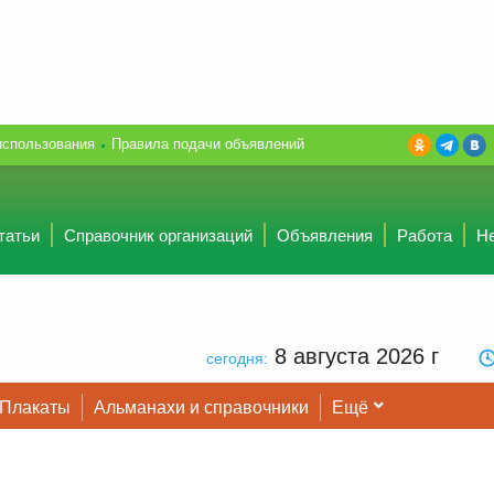
использования
Правила подачи объявлений
татьи
Справочник организаций
Объявления
Работа
Н
8 августа 2026
г
сегодня:
Плакаты
Альманахи и справочники
Ещё