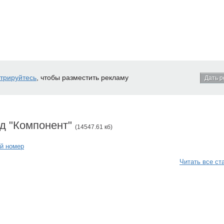
стрируйтесь
, чтобы разместить рекламу
Дать р
д "Компонент"
(14547.61 кб)
й номер
Читать все ст