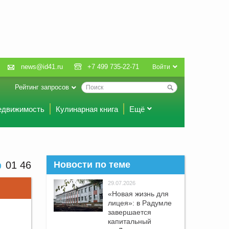
news@id41.ru
+7 499 735-22-71
Войти
Рейтинг запросов
едвижимость
Кулинарная книга
Ещё
01 46
Новости по теме
29.07.2026
«Новая жизнь для
лицея»: в Радумле
завершается
капитальный