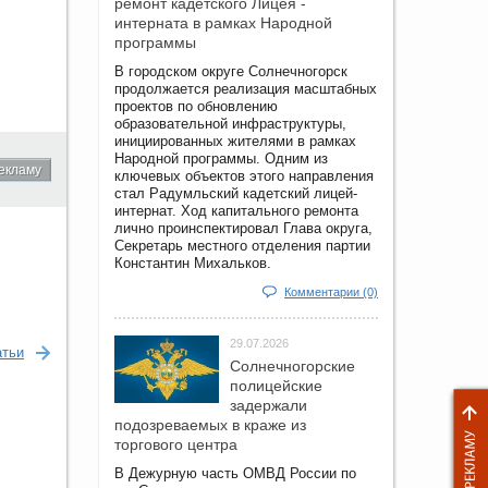
ремонт кадетского Лицея -
интерната в рамках Народной
программы
В городском округе Солнечногорск
продолжается реализация масштабных
проектов по обновлению
образовательной инфраструктуры,
инициированных жителями в рамках
Народной программы. Одним из
екламу
ключевых объектов этого направления
стал Радумльский кадетский лицей-
интернат. Ход капитального ремонта
лично проинспектировал Глава округа,
Секретарь местного отделения партии
Константин Михальков.
Комментарии (0)
29.07.2026
атьи
Солнечногорские
полицейские
задержали
подозреваемых в краже из
торгового центра
В Дежурную часть ОМВД России по