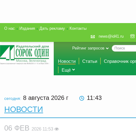
О нас
Издания
Дать рекламу
Контакты
news@id41.ru
Рейтинг запросов
Новости
Статьи
Справочник ор
Ещё
8 августа 2026
г
11:43
сегодня:
НОВОСТИ
06 ФЕВ
2026 11:53