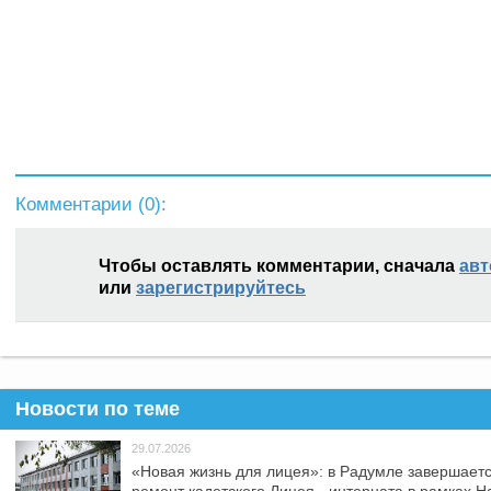
Комментарии (
0
):
Чтобы оставлять комментарии, сначала
авт
или
зарегистрируйтесь
Новости по теме
29.07.2026
«Новая жизнь для лицея»: в Радумле завершает
ремонт кадетского Лицея - интерната в рамках 