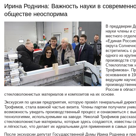
Ирина Роднина: Важность науки в современн
обществе неоспорима
В преддверии Д
науки члены и с
местного отдел
«Единая Россия
округа Солнечн
встретились с 
одного из круп
производств ст
Стеклопластик 
Трофимова». Пр
основанное в 19
ведущим научно
производственн
России в област
стекловолокнистых материалов и композитов на их основе.
Экскурсия по цехам предприятия, которую провёл генеральный дирек
Трофимов, стала важной частью визита. Члены партии получили уни
возможность увидеть производственный процесс и ознакомиться с вы
технологиями, используемыми на заводе. Николай Трофимов рассказа
стекловолокнистые материалы, которые здесь создаются, известны с
и лёгкостью, что делает их идеальными для применения в самых раз
После экскурсии депутат Государственной Думы Ирина Роднина и пр