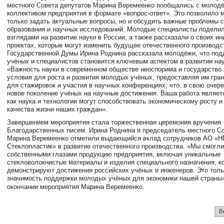
местного Совета депутатов Марина Веремеенко пообщались с молод
коллективом предприятия в формате «вопрос-ответ». Это позволило 
только задать актуальные вопросы, но и обсудить важные проблемы 
образования и научных исследований. Молодые специалисты подели
взглядами на развитие науки в России, а также рассказали о своих ин
проектах, которые могут изменить будущее отечественного производс
Государственной Думы Ирина Роднина рассказала молодёжи, что по
учёных и специалистов становится ключевым аспектом в развитии нау
«Важность науки в современном обществе неоспорима и государство 
условия для роста и развития молодых учёных, предоставляя им гра
для стажировок и участия в научных конференциях, что, в свою очер
новое поколение учёных на научные достижения. Ваша работа являет
как наука и технологии могут способствовать экономическому росту 
качества жизни наших граждан».
Завершением мероприятия стала торжественная церемония вручения
Благодарственных писем. Ирина Роднина и председатель местного С
Марина Веремеенко отметили выдающийся вклад сотрудников АО «
Стеклопластик» в развитие отечественного производства. «Мы смогли
собственными глазами продукцию предприятия, включая уникальные
стекловолокнистые материалы и изделия специального назначения, к
демонстрируют достижения российских учёных и инженеров. Это толь
значимость поддержки молодых учёных для экономики нашей страны»
окончании мероприятия Марина Веремеенко.
В