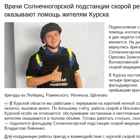
Врачи Солнечногорской подстанции скорой ре
оказывают помощь жителям Курска
Подмосковная с
помощь коллега
в две недели со
меняется. На дн
вернулись бриг
Солнечногорско
Орехово-Зуевск
Волоколамской 
скорой медицин
В Курске постоя
четыре бригады:
фельдшерских. 
прибывшим врач
бригады из Люберец, Раменского, Ногинска, Щёлково.
— В Курской области мы работаем с перерывом на короткий ночной со
нелегко, вызовов много. По большому счёту, работа скорой в Московс
Курской особо не отличается: обслуживаем экстренные и неотложны
жителям оказывается в полном объёме. Готовы работать столько, ско
— поделился фельдшер Солнечногорской подстанции скорой медици
Владислав Левченко.
Для координации работы бригад и взаимодействия с курской скорой