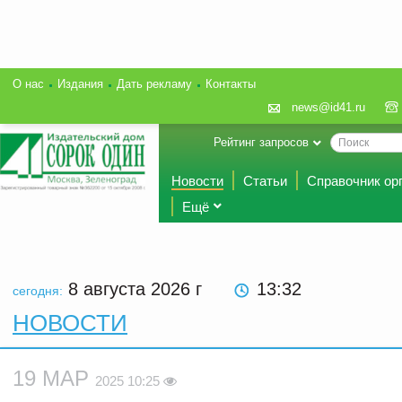
О нас
Издания
Дать рекламу
Контакты
news@id41.ru
Рейтинг запросов
Новости
Статьи
Справочник ор
Ещё
8 августа 2026
г
13:32
сегодня:
НОВОСТИ
19 МАР
2025 10:25