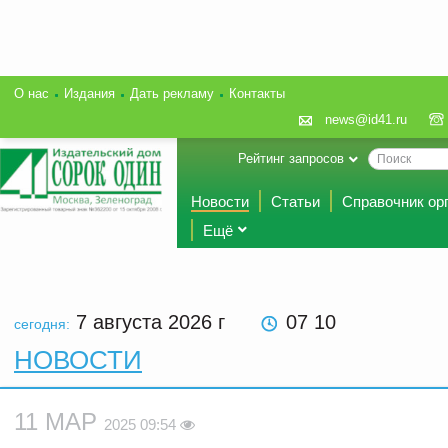
О нас
Издания
Дать рекламу
Контакты
news@id41.ru
Рейтинг запросов
Новости
Статьи
Справочник ор
Ещё
7 августа 2026
г
07 10
сегодня:
НОВОСТИ
11 МАР
2025 09:54