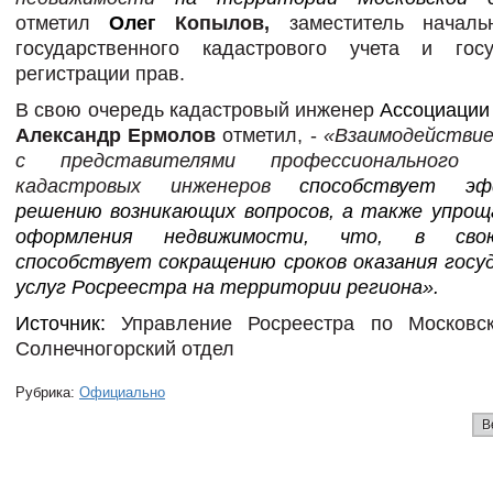
отметил
Олег
Копылов,
заместитель началь
государственного кадастрового учета и госу
регистрации прав.
В свою очередь кадастровый инженер
Ассоциации
Александр Ермолов
отметил, -
«В
заимодействие
с представителями профессионального 
кадастровых инженеров
способствует эф
решению возникающих вопросов,
а также
упрощ
оформления недвижимости,
что, в свою 
способствует сокращению сроков оказания госу
услуг Росреестра на территории региона
».
Источник:
Управление Росреестра по Московск
Солнечногорский отдел
Рубрика:
Официально
В