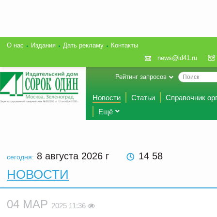
О нас
Издания
Дать рекламу
Контакты
news@id41.ru
Рейтинг запросов
Новости
Статьи
Справочник ор
Ещё
8 августа 2026
г
14 58
сегодня:
НОВОСТИ
04 МАР
2025 11:36