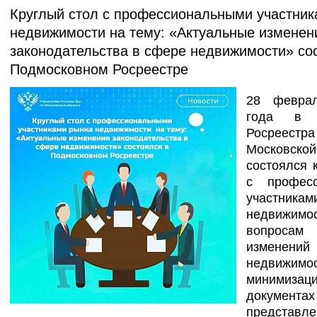
Круглый стол с профессиональными участник
недвижимости на тему: «Актуальные изменен
законодательства в сфере недвижимости» со
Подмосковном Росреестре
28 феврал
года в У
Росрее
Московск
состоялся 
с професс
участник
недвижи
вопросам 
изменени
недвиж
минимизац
документах
представ