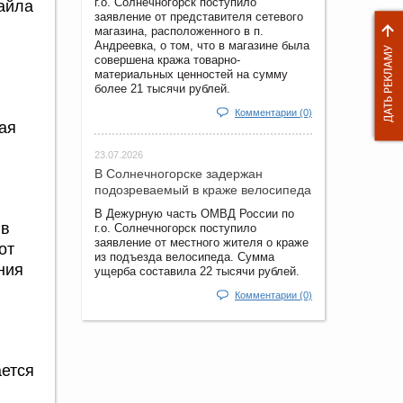
г.о. Солнечногорск поступило
айла
заявление от представителя сетевого
магазина, расположенного в п.
Андреевка, о том, что в магазине была
совершена кража товарно-
материальных ценностей на сумму
более 21 тысячи рублей.
Комментарии (0)
ая
23.07.2026
В Солнечногорске задержан
подозреваемый в краже велосипеда
В Дежурную часть ОМВД России по
 в
г.о. Солнечногорск поступило
заявление от местного жителя о краже
от
из подъезда велосипеда. Сумма
ния
ущерба составила 22 тысячи рублей.
Комментарии (0)
ается