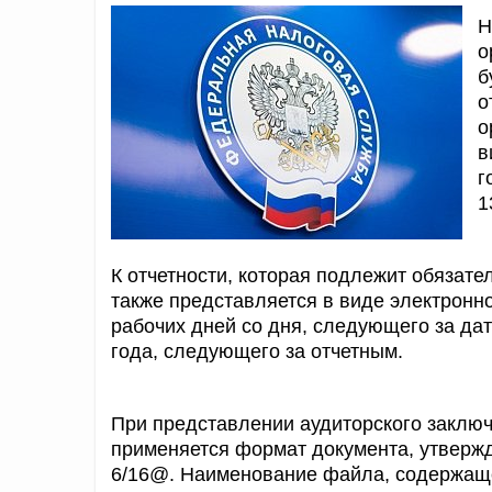
Н
о
б
о
о
в
г
1
К отчетности, которая подлежит обязате
также представляется в виде электронно
рабочих дней со дня, следующего за дат
года, следующего за отчетным.
При представлении аудиторского заключ
применяется формат документа, утверж
6/16@. Наименование файла, содержаще