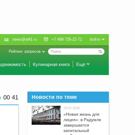
news@id41.ru
+7 499 735-22-71
Войти
Рейтинг запросов
едвижимость
Кулинарная книга
Ещё
00:41
Новости по теме
29.07.2026
«Новая жизнь для
лицея»: в Радумле
завершается
капитальный