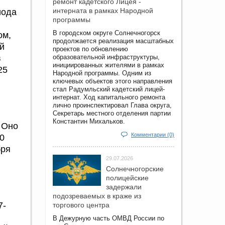
ремонт кадетского Лицея -
интерната в рамках Народной
иода
программы
В городском округе Солнечногорск
ом,
продолжается реализация масштабных
й
проектов по обновлению
в
образовательной инфраструктуры,
инициированных жителями в рамках
25
Народной программы. Одним из
ключевых объектов этого направления
стал Радумльский кадетский лицей-
интернат. Ход капитального ремонта
лично проинспектировал Глава округа,
Секретарь местного отделения партии
Константин Михальков.
 Оно
Комментарии (0)
0
бря
29.07.2026
Солнечногорские
полицейские
задержали
подозреваемых в краже из
7-
торгового центра
В Дежурную часть ОМВД России по