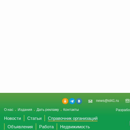
news@id41.ru
О нас
Издания
Дать рекламу
Контакты
Разрабо
Новости
Статьи
Справочник организаций
Объявления
Работа
Недвижимость