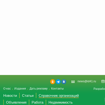
news@id41.ru
О нас
Издания
Дать рекламу
Контакты
Разрабо
Новости
Статьи
Справочник организаций
Объявления
Работа
Недвижимость