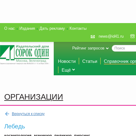
О нас
Издания
Дать рекламу
Контакты
news@id41.ru
Рейтинг запросов
Новости
Статьи
Справочник ор
Ещё
ОРГАНИЗАЦИИ
Вернуться к списку
Лебедь
косметология, маникюр, педикюр, пирсинг