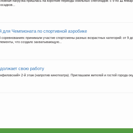
 Основная нагрузка пришлась на короткие периоды обильных снегопадов: с 9 по
11
января
осадков...
й для Чемпионата по спортивной аэробике
. В соревнованиях принимали участие спортсмены разных возрастных категорий: от 9 д
лементы, что создало захватывающую...
должает свою работу
анфиловский» 2-й этаж (напротив кинотеатра). Приглашаем жителей и гостей города оку