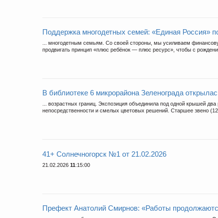
Поддержка многодетных семей: «Единая Россия» п
... многодетным семьям. Со своей стороны, мы усиливаем финансов
продвигать принцип «плюс ребёнок — плюс ресурс», чтобы с рождени
В библиотеке 6 микрорайона Зеленограда открыла
... возрастных границ. Экспозиция объединила под одной крышей два
непосредственности и смелых цветовых решений. Старшее звено (12-
41+ Солнечногорск №1 от 21.02.2026
21.02.2026
11
:15:00
Префект Анатолий Смирнов: «Работы продолжаютс