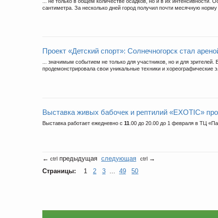
... не только в общем количестве осадков, но и в их интенсивности.
сантиметра. За несколько дней город получил почти месячную норму 
Проект «Детский спорт»: Солнечногорск стал арено
... значимым событием не только для участников, но и для зрителей
продемонстрировала свои уникальные техники и хореографические э
Выставка живых бабочек и рептилий «EXOTIC» про
Выставка работает ежедневно с
11
.00 до 20.00 до 1 февраля в ТЦ «П
←
предыдущая
следующая
→
ctrl
ctrl
Страницы:
1
2
3
...
49
50