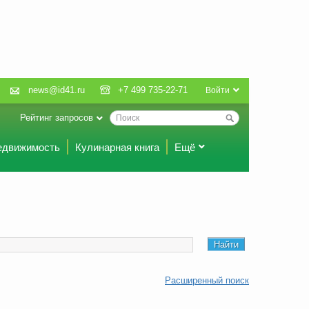
news@id41.ru
+7 499 735-22-71
Войти
Рейтинг запросов
едвижимость
Кулинарная книга
Ещё
Расширенный поиск