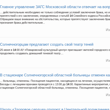
Главное управление ЗАГС Московской области отвечает на воп
... действительным необходимо не только соблюдение условий заключения брака, но и
препятствий к его заключению, определяемых статьёй
14
Семейного кодекса Российск
Обращаем ваше внимание на обстоятельства, которые препятствуют заключению брак
признания брака действительным...
Из
Солнечногорцам предлагают создать свой театр теней
25 июня в
14
:00 АУ «Поваровский культурный центр» приглашает жителей городского 
продолжить создавать домашний теневой театр....
Из
В стационаре Солнечногорской областной больницы отменен ка
... больницы, отменены. Посещения пациентов, находящихся на лечении, осуществляют
Беседы с лечащими врачами проводятся с 13:00 до
14
:00. Карантинные мероприятия,
стационаре Солнечногорской областной больницы, отменены. Посещения пациентов, 
Из
Школу «Здоровое сердце» откроют в Центральной поликлинике