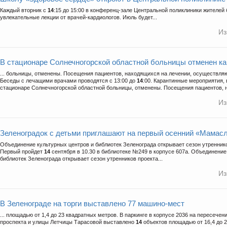
Каждый вторник с
14
:15 до 15:00 в конференц-зале Центральной поликлиники жителей 
увлекательные лекции от врачей-кардиологов. Июль будет...
Из
В стационаре Солнечногорской областной больницы отменен ка
... больницы, отменены. Посещения пациентов, находящихся на лечении, осуществляют
Беседы с лечащими врачами проводятся с 13:00 до
14
:00. Карантинные мероприятия,
стационаре Солнечногорской областной больницы, отменены. Посещения пациентов, 
Из
Зеленоградок с детьми приглашают на первый осенний «Мамас
Объединение культурных центров и библиотек Зеленограда открывает сезон утренник
Первый пройдет
14
сентября в 10.30 в библиотеке №249 в корпусе 607а. Объединение
библиотек Зеленограда открывает сезон утренников проекта...
Из
В Зеленограде на торги выставлено 77 машино-мест
... площадью от 1,4 до 23 квадратных метров. В паркинге в корпусе 2036 на пересечен
проспекта и улицы Летчицы Тарасовой выставлено
14
объектов площадью от 16,4 до 2