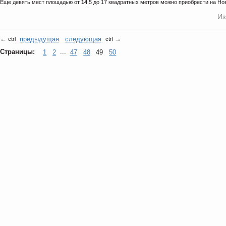
Еще девять мест площадью от
14
,5 до 17 квадратных метров можно приобрести на Нов
Из
←
предыдущая
следующая
→
ctrl
ctrl
Страницы:
1
2
...
47
48
49
50