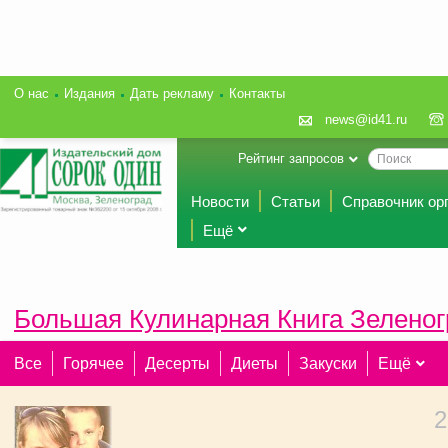
О нас
Издания
Дать рекламу
Контакты
news@id41.ru
Рейтинг запросов
Новости
Статьи
Справочник ор
Ещё
Большая Кулинарная Книга Зеленог
Все
Горячее
Десерты
Диеты
Закуски
Ещё