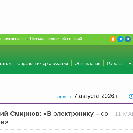
использования
Правила подачи объявлений
татьи
Справочник организаций
Объявления
Работа
Н
7 августа 2026
г
сегодня:
ий Смирнов: «В электронику – со
11 М
ьи»