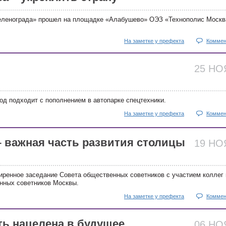
ленограда» прошел на площадке «Алабушево» ОЭЗ «Технополис Москв
На заметке у префекта
Коммен
25 Н
од подходит с пополнением в автопарке спецтехники.
На заметке у префекта
Коммен
 важная часть развития столицы
19 Н
ренное заседание Совета общественных советников с участием коллег 
нных советников Москвы.
На заметке у префекта
Коммен
ь нацелена в будущее
06 Н