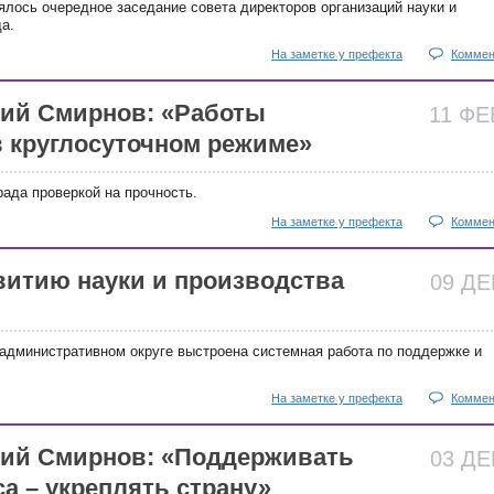
лось очередное заседание совета директоров организаций науки и
а.
На заметке у префекта
Коммен
ий Смирнов: «Работы
11 Ф
 круглосуточном режиме»
рада проверкой на прочность.
На заметке у префекта
Коммен
витию науки и производства
09 Д
административном округе выстроена системная работа по поддержке и
На заметке у префекта
Коммен
лий Смирнов: «Поддерживать
03 Д
а – укреплять страну»