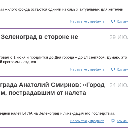
ии жилого фонда остаются одними из самых актуальных для жителей
На заметке у префекта
Коммен
 Зеленоград в стороне не
29 И
овал с 1 июня и продлится до Дня города – до 14 сентября. Думаю, это
й программы отдыха.
На заметке у префекта
Коммен
града Анатолий Смирнов: «Город
24 И
м, пострадавшим от налета
редной налет БПЛА на Зеленоград и ликвидация его последствий.
На заметке у префекта
Коммен