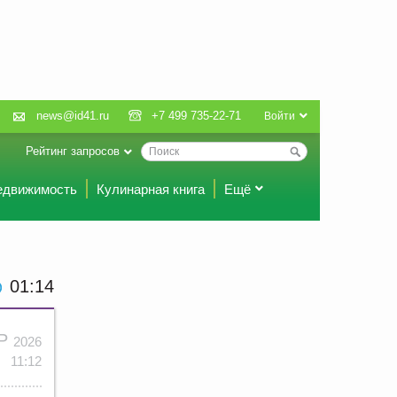
news@id41.ru
+7 499 735-22-71
Войти
Рейтинг запросов
едвижимость
Кулинарная книга
Ещё
01 14
АР
2026
11:12