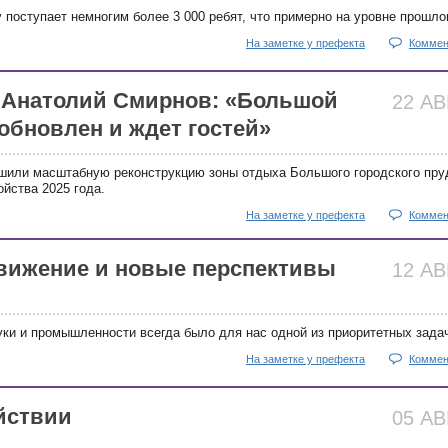
 поступает немногим более 3 000 ребят, что примерно на уровне прошлог
На заметке у префекта
Коммен
 Анатолий Смирнов: «Большой
22 А
обновлен и ждет гостей»
шили масштабную реконструкцию зоны отдыха Большого городского пру
ойства 2025 года.
На заметке у префекта
Коммен
вижение и новые перспективы
12 А
уки и промышленности всегда было для нас одной из приоритетных зада
На заметке у префекта
Коммен
йствии
05 А