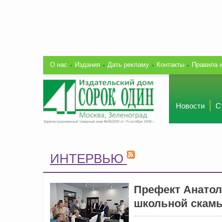
О нас
Издания
Дать рекламу
Контакты
Правила 
Новости
С
ИНТЕРВЬЮ
Префект Анатол
школьной скам