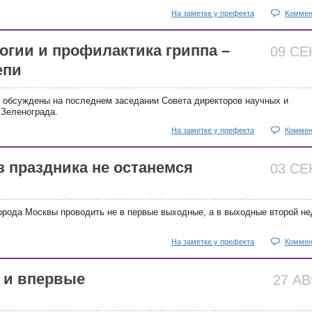
На заметке у префекта
Коммен
огии и профилактика гриппа –
09 С
епи
 обсуждены на последнем заседании Совета директоров научных и
Зеленограда.
На заметке у префекта
Коммен
з праздника не останемся
03 С
орода Москвы проводить не в первые выходные, а в выходные второй н
На заметке у префекта
Коммен
а и впервые
27 А