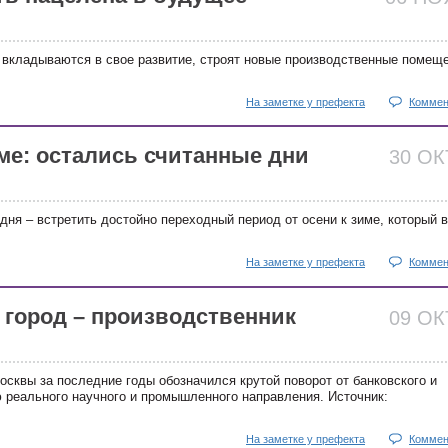
 вкладываются в свое развитие, строят новые производственные помещ
На заметке у префекта
Коммен
име: остались считанные дни
30 О
дня – встретить достойно переходный период от осени к зиме, который 
На заметке у префекта
Коммен
 город – производственник
09 О
осквы за последние годы обозначился крутой поворот от банковского и
ю реального научного и промышленного направления. Источник:
На заметке у префекта
Коммен