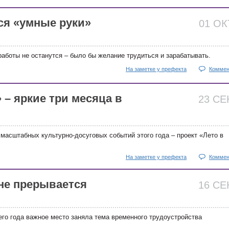
ся «умные руки»
01 О
аботы не останутся – было бы желание трудиться и зарабатывать.
На заметке у префекта
Коммен
 – яркие три месяца в
23 С
масштабных культурно-досуговых событий этого года – проект «Лето в
На заметке у префекта
Коммен
 не прерывается
16 С
го года важное место заняла тема временного трудоустройства