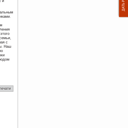
х и
туальным
иками.
ем
оления
этого
семьи,
ная с
ы. Наш
по
вки
ородом
печати