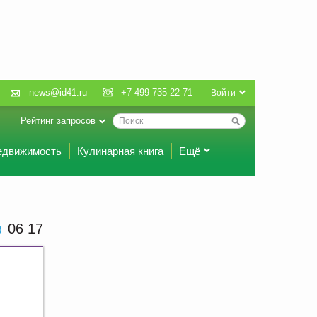
news@id41.ru
+7 499 735-22-71
Войти
Рейтинг запросов
едвижимость
Кулинарная книга
Ещё
06:17