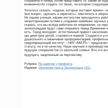
сохранили и теперь хотим представить то, каким он бу
возможностях создать тот базис, на котором следующие
Хотелось сказать: «задачи, которые поставит время», н
был вопрос: «догнать и перегнать», обеспечить в обор
Но нашим ученым, нашим институтам приходилось работ
непроторенными путями к созданию новейших научных р
сказать, что мы всегда работали на опережение, на пер
зеленоградцев будут сами открывать перед Временем н
есть. Город молодеет: естественный прирост населени
где двое-трое детей, становятся нормой. Создаются ус
дошкольного и заканчивая профориентацией, профильны
градообразующий институт – НИУ «МИЭТ» – предлагает
статусу, но и по качеству. Наши научные и производст
будущих специалистов со школьной скамьи. Все это все
будущего, нацеленным на перспективу.
Рубрика:
На заметке у префекта
Издание:
Окружная газета Зеленограда «41»