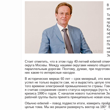
В
о
То
н
п
К
К
о
от
к
П
н
н
З
Стоит отметить, что в этом году 40-летний юбилей отме
округа Москвы. Между нашими округами немало общего:
параллельным дорогам. Поэтому, думаю, при подготовк
них какие-то интересные находки.
В исторических мерках 60 лет – срок мизерный, это жиз
успел не только вырасти сам, но и вырастить целую пл
того времени электронной промышленности страны. Гов
я считаю сохранение своего статуса наукограда (пусть
кризиса 1990-х годов. С началом нового тысячелетия З
рабочей группы была принята принципиально новая кон
Обычно юбилей – повод подвести итоги, измерить прой
целые тома. Мы же решили развернуть вектор на 180°. 