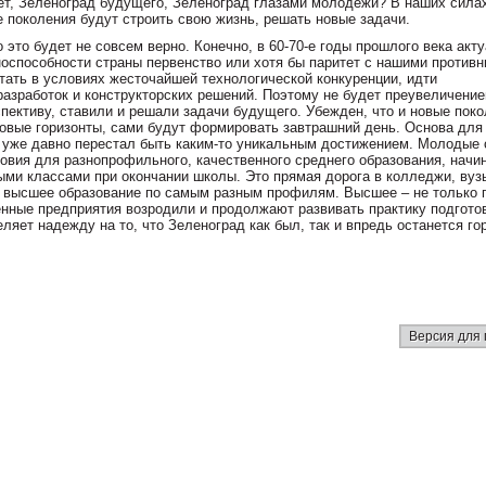
дет, Зеленоград будущего, Зеленоград глазами молодежи? В наших сила
 поколения будут строить свою жизнь, решать новые задачи.
о это будет не совсем верно. Конечно, в 60-70-е годы прошлого века ак
оноспособности страны первенство или хотя бы паритет с нашими противн
ать в условиях жесточайшей технологической конкуренции, идти
азработок и конструкторских решений. Поэтому не будет преувеличени
спективу, ставили и решали задачи будущего. Убежден, что и новые пок
овые горизонты, сами будут формировать завтрашний день. Основа для 
я уже давно перестал быть каким-то уникальным достижением. Молодые 
ловия для разнопрофильного, качественного среднего образования, начи
ми классами при окончании школы. Это прямая дорога в колледжи, вуз
 высшее образование по самым разным профилям. Высшее – не только 
венные предприятия возродили и продолжают развивать практику подгото
ляет надежду на то, что Зеленоград как был, так и впредь останется г
Версия для 