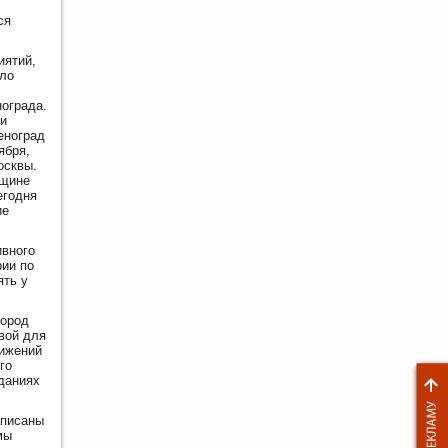
ся
иятий,
ыло
нограда.
ми
еноград
ября,
осквы.
вщине
егодня
ие
ивного
рии по
ять у
город
овой для
тижений
го
еданиях
аписаны
мы