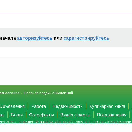
сначала
авторизуйтесь
или
зарегистрируйтесь
ользования
Правила подачи объявлений
Объявления
Работа
Недвижимость
Кулинарная книга
ты
Блоги
Фото-факты
Видео сюжеты
Поздравления
ря 2018 г., зарегистрирован Федеральной службой по надзору в сфере связ
(Роскомнадзор).