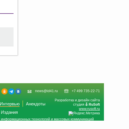
news@id41.ru
+7 499 735-22-71
Разработка и дизайн сайта
Интервью
Анекдоты
студия
RuSoft
www.rusoft.ru
Издания
и, информационных технологий и массовых коммуникаций