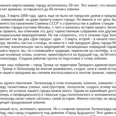
 начале марта нашему городу исполнилось 59 лет. Это значит, что начал
тсчет времени, оставшегося до 60-летнего юбилея.
гда, 3 марта 1958 года, здесь еще не было ни городских домов и предпр
и коммуникаций, ни даже проекта нового города. Но именно в тот день б
ринято постановление Совмина СССР о строительстве в районе станции
рюково города-спутника Москвы, с чего и началась история нашего Зеле
ак правило, мы отмечаем эту дату торжественным собранием или други
фициальными мероприятиями. Но так сложилось, что в течение года Зел
мечает как бы два «Дня города»: один – 3 марта, второй – в начале сент
огда, являясь частью столицы, он вместе с ней празднует День города М
оэтому значительную часть мероприятий, посвященных очередной годо
ашего округа, мы, по сложившейся традиции, переносим на сентябрь, и с
аши основные планы, конечно, ориентируются на будущий год, на 60-лет
еленограда. Создана рабочая группа по подготовке к этому юбилею.
чает наш побратим – город Троицк на территории Троицкого администрат
 Троицк и Зеленоград во многом развивались сходно, шли в своей исто
е нашего праздника мы сможем воспользоваться опытом троичан, перен
нь одного поколения. Зеленоград в этом отношении, конечно, уникален: 
еяду талантливых ученых, конструкторов, технологов, создать основу н
орить об успехах нашего города можно много. Одним из важнейших дос
 теперь и неофициального) в тяжелые годы политического и экономическо
еленоград начал новую летопись своей истории. Именно поэтому на зас
цепция празднования юбилея.
денный путь, вспомнить прошлое. Но о славном прошлом Зеленограда н
Ведь наш город создавался под девизом «Город будущего»! Этот девиз 