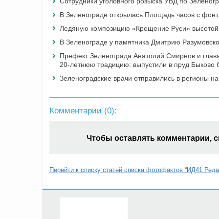
Сотрудники уголовного розыска УВД по Зеленогр
В Зеленограде открылась Площадь часов с фон
Ледяную композицию «Крещение Руси» высотой 
В Зеленограде у памятника Дмитрию Разумовско
Префект Зеленограда Анатолий Смирнов и глав
20-летнюю традицию: выпустили в пруд Быково 
Зеленоградские врачи отправились в регионы н
Комментарии (
0
):
Чтобы оставлять комментарии, 
Перейти к списку статей списка фотофактов “ИД41 Реда