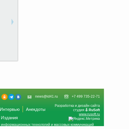
news@id41.ru
+7 499 735-22-71
Разработка и дизайн сайта
Интервью
Анекдоты
студия
RuSoft
www.rusoft.ru
Издания
и, информационных технологий и массовых коммуникаций