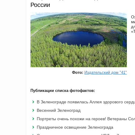
России
О
м
д
«
Фото:
Издательский дом "41"
Публикации списка фотофактов:
В Зеленограде появилась Аллея здорового серд
Весенний Зеленоград
Портреты очень похожи на героев! Ветераны Со
Праздничное освещение Зеленограда