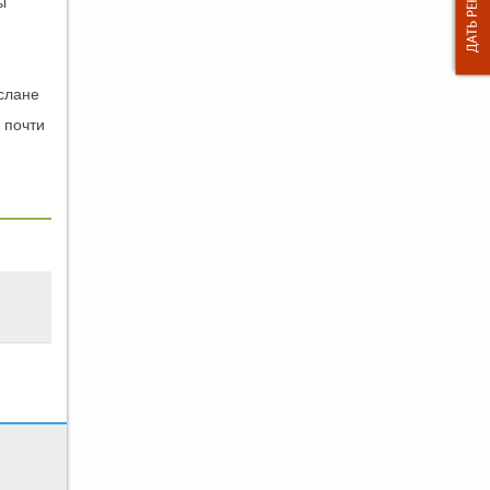
ы
слане
 почти