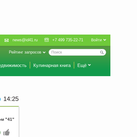
news@id41.ru
+7 499 735-22-71
Войти
Рейтинг запросов
едвижимость
Кулинарная книга
Ещё
14:25
м "41"
0