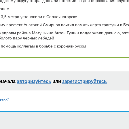
адскому округу отпраздновали столетие со дня образования служб
таном
3,5 метра установили в Солнечногорске
му префект Анатолий Смирнов почтил память жертв трагедии в Бе
а управы района Матушкино Антон Гущин поддержали давнюю, уже
болото пару черных лебедей
а помощь коллегам в борьбе с коронавирусом
сначала
авторизуйтесь
или
зарегистрируйтесь
ктор”