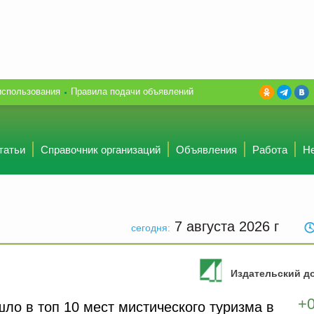
использования
Правила подачи объявлений
татьи
Справочник организаций
Объявления
Работа
Н
7 августа 2026
г
сегодня:
Издательский до
+
ло в топ 10 мест мистического туризма в