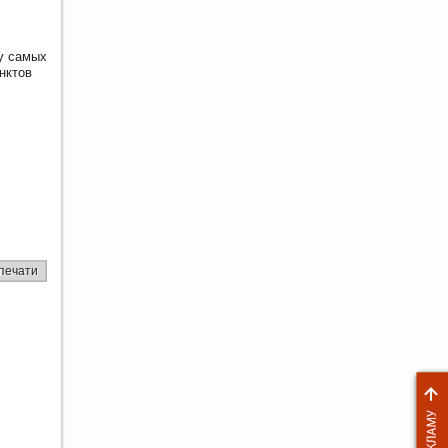
у самых
нктов
печати