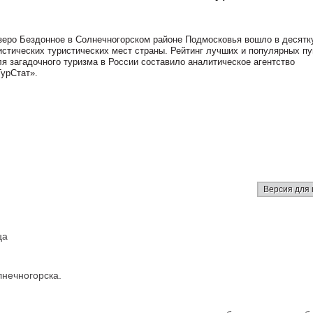
зеро Бездонное в Солнечногорском районе Подмосковья вошло в десятк
истических туристических мест страны. Рейтинг лучших и популярных пу
ля загадочного туризма в России составило аналитическое агентство
ТурСтат».
Версия для 
ца
лнечногорска.