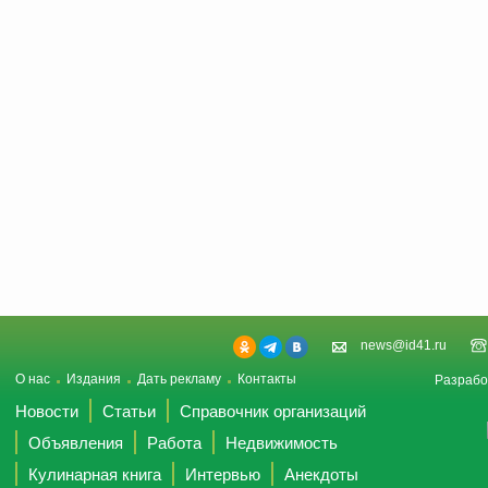
news@id41.ru
О нас
Издания
Дать рекламу
Контакты
Разрабо
Новости
Статьи
Справочник организаций
Объявления
Работа
Недвижимость
Кулинарная книга
Интервью
Анекдоты