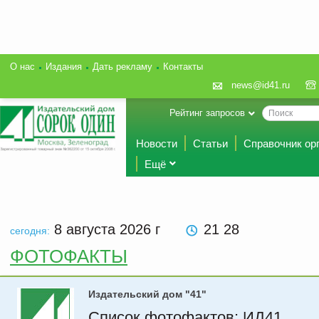
О нас
Издания
Дать рекламу
Контакты
news@id41.ru
Рейтинг запросов
Новости
Статьи
Справочник ор
Ещё
8 августа 2026
г
21 28
сегодня:
ФОТОФАКТЫ
Издательский дом "41"
Список фотофактов: ИД41