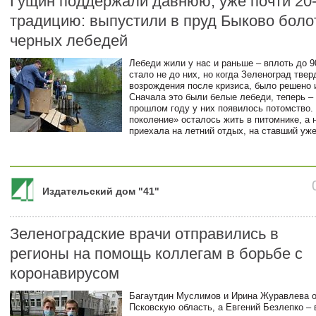
Гущин поддержали давнюю, уже почти 20
традицию: выпустили в пруд Быково боло
черных лебедей
Лебеди жили у нас и раньше – вплоть до 9
стало не до них, но когда Зеленоград твер
возрождения после кризиса, было решено 
Сначала это были белые лебеди, теперь –
прошлом году у них появилось потомство
поколение» осталось жить в питомнике, а 
приехала на летний отдых, на ставший уж
Издательский дом "41"
Зеленоградские врачи отправились в
регионы на помощь коллегам в борьбе с
коронавирусом
Багаутдин Муслимов и Ирина Журавлева о
Псковскую область, а Евгений Безлепко – 