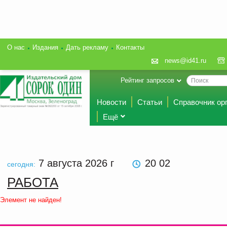
О нас
Издания
Дать рекламу
Контакты
news@id41.ru
Рейтинг запросов
Новости
Статьи
Справочник ор
Ещё
7 августа 2026
г
20 02
сегодня:
РАБОТА
Элемент не найден!