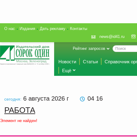
О нас
Издания
Дать рекламу
Контакты
news@id41.ru
Рейтинг запросов
Новости
Статьи
Справочник ор
Ещё
6 августа 2026
г
04:16
сегодня:
РАБОТА
Элемент не найден!