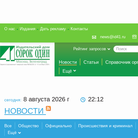
О нас
Издания
Дать рекламу
Контакты
news@id41.ru
Рейтинг запросов
Новости
Статьи
Справочник ор
Ещё
8 августа 2026
г
22:12
сегодня:
НОВОСТИ
Все
Общество
Официально
Происшествия и криминал
Ещё