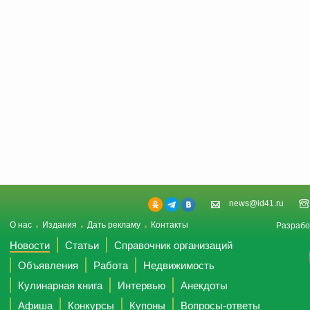
news@id41.ru
О нас
Издания
Дать рекламу
Контакты
Разрабо
Новости
Статьи
Справочник организаций
Объявления
Работа
Недвижимость
Кулинарная книга
Интервью
Анекдоты
Афиша
Конкурсы
Купоны
Вопросы-ответы