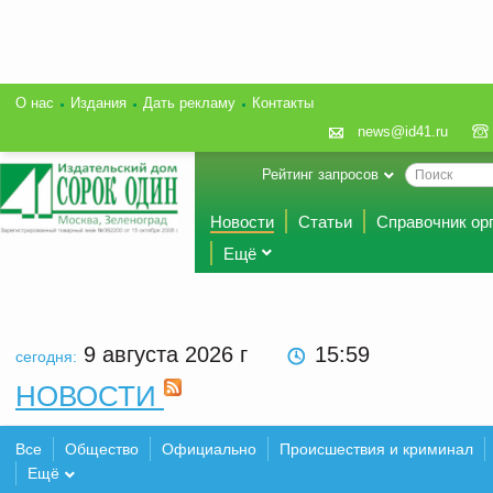
О нас
Издания
Дать рекламу
Контакты
news@id41.ru
Рейтинг запросов
Новости
Статьи
Справочник ор
Ещё
9 августа 2026
г
15:59
сегодня:
НОВОСТИ
Все
Общество
Официально
Происшествия и криминал
Ещё