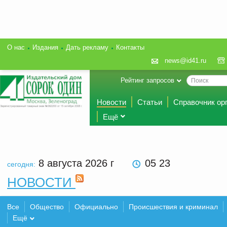
О нас
Издания
Дать рекламу
Контакты
news@id41.ru
Рейтинг запросов
Новости
Статьи
Справочник ор
Ещё
8 августа 2026
г
05 23
сегодня:
НОВОСТИ
Все
Общество
Официально
Происшествия и криминал
Ещё