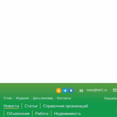
news@id41.ru
О нас
Издания
Дать рекламу
Контакты
Разрабо
Новости
Статьи
Справочник организаций
Объявления
Работа
Недвижимость