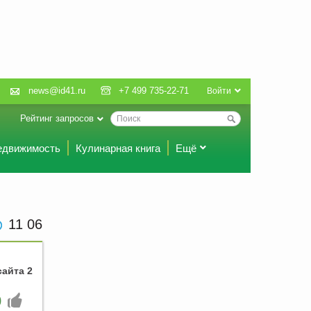
news@id41.ru
+7 499 735-22-71
Войти
Рейтинг запросов
едвижимость
Кулинарная книга
Ещё
11 06
сайта 2
0