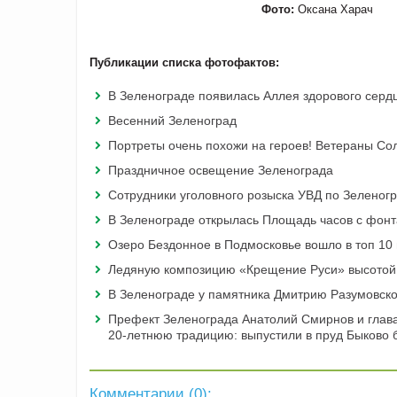
Фото:
Оксана Харач
Публикации списка фотофактов:
В Зеленограде появилась Аллея здорового серд
Весенний Зеленоград
Портреты очень похожи на героев! Ветераны Со
Праздничное освещение Зеленограда
Сотрудники уголовного розыска УВД по Зеленогр
В Зеленограде открылась Площадь часов с фон
Озеро Бездонное в Подмосковье вошло в топ 10 
Ледяную композицию «Крещение Руси» высотой 
В Зеленограде у памятника Дмитрию Разумовско
Префект Зеленограда Анатолий Смирнов и глав
20-летнюю традицию: выпустили в пруд Быково 
Комментарии (
0
):