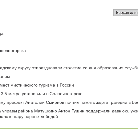
Версия для 
ца
лнечногорска.
адскому округу отпраздновали столетие со дня образования служб
таном
мест мистического туризма в России
3,5 метра установили в Солнечногорске
му префект Анатолий Смирнов почтил память жертв трагедии в Бе
а управы района Матушкино Антон Гущин поддержали давнюю, уже
болото пару черных лебедей