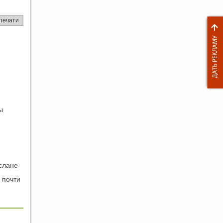
печати
ы
слане
 почти